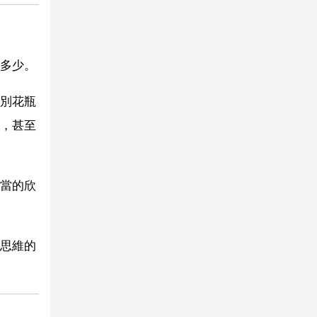
多少。
別花瓶
，甚至
當的欣
思維的