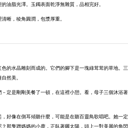
型的油脂光澤。玉鐲表面乾淨無雜質，品相完好。
理清晰，稜角圓潤，包漿厚重。
紅色的水晶雕刻而成的。它們的腳下是一塊綠茸茸的草地。三
種自然美。
們－定是剛剛美餐了一頓，在這裡小憩。看，母子三個沐浴著
起，好像在側耳傾聽什麼，可能是在聽百靈鳥歌唱吧。她一定
呢？那隻蹭媽媽的小鹿，正臥著曬太陽，頭上一對美麗的角閃