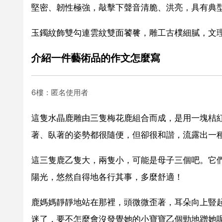
堅密、韌性極強，敲擊下聲音清脆、洪亮，具有典
玉鐲紋飾雙勾連雲紋雙面饕餮，雕工古樸細膩，文
介紹一件藝術品的作文怎麼寫
6樓：匿名使用者
這隻水晶鹿雕由三隻梅花鹿組合而成，是用一塊桔
著、臥著的姿勢都很隨便，但卻很和諧，流露出一
這三隻鹿乙隻大，兩隻小，可能是母子三個吧。它
陽光，悠然自得地各行其事，多麼舒適！
鹿媽媽靜靜地站在那裡，頭微微歪著，耳朵向上豎
迷了，要不怎麼會沒發覺她的小寶寶乙個勁地蹭她