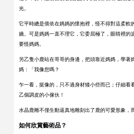
光。
它平時總是偎依在媽媽的懷抱裡，怪不得對這柔軟
嬌。可是媽媽一直不理它，它委屈極了，眼睛裡的淚
要怪媽媽。
另乙隻小鹿站在哥哥的身邊，把頭靠近媽媽，學著
媽：「我像您嗎？
乍一看，挺像的，只不過身材矮小些而已；仔細看
乙個調皮的小傢伙！
水晶鹿雕不僅生動逼真地雕刻出了鹿的可愛形象，
如何欣賞藝術品？