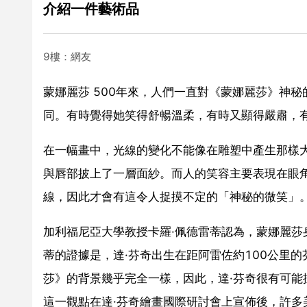
介紹一件藝術品
9樓：網友
蒙娜麗莎 500年來，人們一直對《蒙娜麗莎》神
同。有時覺得她笑得舒暢溫柔，有時又顯得嚴肅，
在一幅畫中，光線的變化不能像在雕塑中產生那樣
與唇部披上了一層面紗。而人的笑容主要表現在眼
線，因此才會有這令人捉摸不定的「神秘的微笑」
加利福尼亞大學教授卡羅·佩德雷蒂認為，蒙娜麗
蒂的證據是，達·芬奇出生在距阿雷佐約100公里
莎》的背景幾乎完全一樣，因此，達·芬奇很有可
這一觀點在達·芬奇繪畫國際研討會上宣佈後，許多