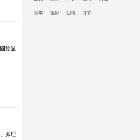
軍事
電影
知識
其它
國旅遊
、脈理