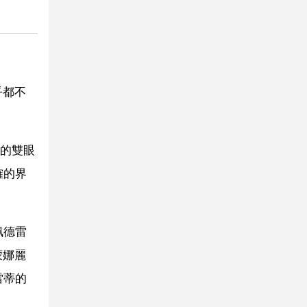
乎都不
的雙眼
確的界
佩德雷
蒙娜麗
雷蒂的