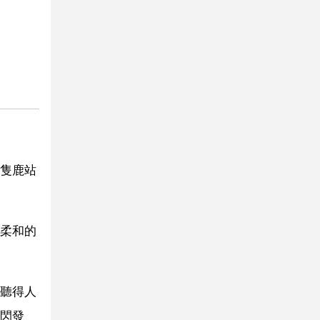
隻鹿站
柔和的
聽得人
閃發