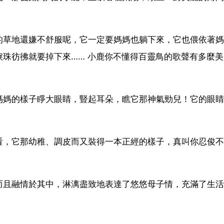
的草地還嫌不舒服呢，它一定要媽媽也躺下來，它也偎依著媽
珠彷彿就要掉下來…… 小鹿你不懂得百靈鳥的歌聲有多麼
媽媽的樣子睜大眼睛，豎起耳朵，瞧它那神氣勁兒！它的眼睛
看，它那幼稚、調皮而又裝得一本正經的樣子，真叫你忍俊不
而且融情於其中，淋漓盡致地表達了悠悠母子情，充滿了生活