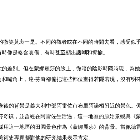
秘的微笑莫衷一是。不同的觀者或在不同的時間去看，感受似
有時像是略含哀傷，有時甚至顯出譏嘲和揶揄。
大的差別。但在蒙娜麗莎的臉上，微暗的陰影時隱時現，為她
角和嘴角上，達·芬奇卻偏把這些部位畫得若隱若現，沒有明
。
莎身後的背景是義大利中部阿雷佐市布里阿諾橋附近的景色。
的芬奇鎮，並曾經在阿雷佐生活過，這一地區的原始景觀與《
能採用這一地區的田園景色作為《蒙娜麗莎》的背景。當佩德
美術史專家都對他的研究結果表示肯定。