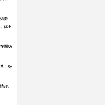
媽撒
美，你不
在問媽
禁，好
情趣。