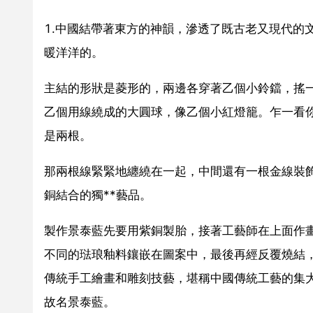
1.中國結帶著東方的神韻，滲透了既古老又現代的
暖洋洋的。
主結的形狀是菱形的，兩邊各穿著乙個小鈴鐺，搖
乙個用線繞成的大圓球，像乙個小紅燈籠。乍一看
是兩根。
那兩根線緊緊地纏繞在一起，中間還有一根金線裝飾
銅結合的獨**藝品。
製作景泰藍先要用紫銅製胎，接著工藝師在上面作
不同的琺琅釉料鑲嵌在圖案中，最後再經反覆燒結
傳統手工繪畫和雕刻技藝，堪稱中國傳統工藝的集
故名景泰藍。