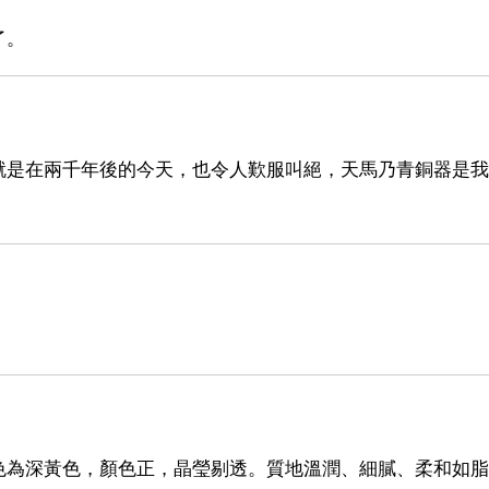
了。
就是在兩千年後的今天，也令人歎服叫絕，天馬乃青銅器是我
色為深黃色，顏色正，晶瑩剔透。質地溫潤、細膩、柔和如脂