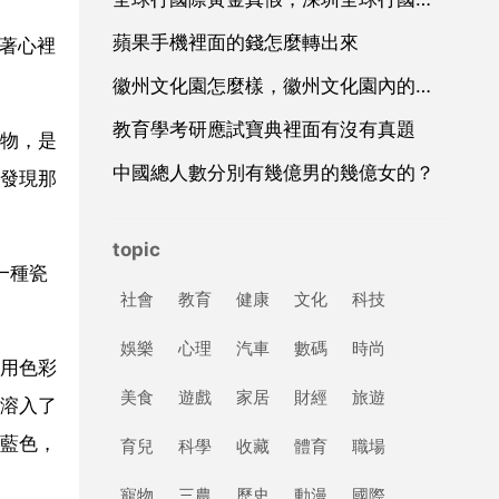
蘋果手機裡面的錢怎麼轉出來
看著心裡
徽州文化園怎麼樣，徽州文化園內的住宿環境怎麼樣？
教育學考研應試寶典裡面有沒有真題
物，是
中國總人數分別有幾億男的幾億女的？
發現那
topic
一種瓷
社會
教育
健康
文化
科技
娛樂
心理
汽車
數碼
時尚
用色彩
美食
遊戲
家居
財經
旅遊
溶入了
藍色，
育兒
科學
收藏
體育
職場
寵物
三農
歷史
動漫
國際