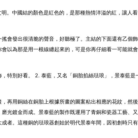
文明。中國結的顏色是紅色的，是那種熱情洋溢的紅，讓人
一搖會發出很清脆的聲音，好聽極了。主結的下面還有乙個飾
你會以為那是用一根線纏起來的，可是你再仔細看一可能就會
，特別好看。 2. 泰藍，又名「銅胎掐絲琺琅」，景泰藍是
畫，再用銅絲在銅胎上根據所畫的圖案粘出相應的花紋，然後
，磨光鍍金而成。景泰藍的製作既運用了青銅和瓷器工藝、又
大成者。這種銅的琺琅器創始於明代景泰年間，因初創時只有