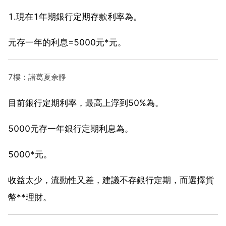
1.現在1年期銀行定期存款利率為。
元存一年的利息=5000元*元。
7樓：諸葛夏佘靜
目前銀行定期利率，最高上浮到50%為。
5000元存一年銀行定期利息為。
5000*元。
收益太少，流動性又差，建議不存銀行定期，而選擇貨
幣**理財。