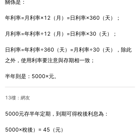
關係是：
年利率=月利率×12（月）=日利率×360（天）；
月利率=年利率÷12（月）=日利率×30（天）；
日利率=年利率÷360（天）=月利率÷30（天），除此
之外，使用利率要注意與存期相一致；
半年則是：5000×元。
13樓：網友
5000元存半年定期，到期可得稅後利息為：
5000×稅後）= 45（元）