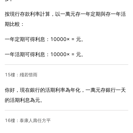
按現行存款利率計算，以一萬元存一年定期與存一年活
期比較：
一年定期可得利息：10000× = 元。
一年活期可得利息：10000× = 元。
15樓：殘若惜雨
你好，現在銀行的活期利率為年化，一萬元存銀行一天
的活期利息為元。
16樓：泰康人壽任方平