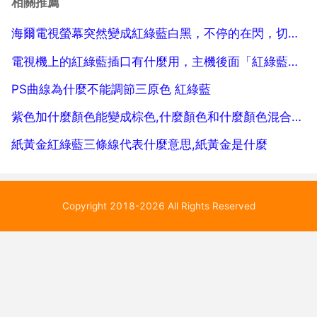
相關推薦
合變成其他顏色?你是要美術用嗎？三原色 主色 紅 ...
海爾電視螢幕突然變成紅綠藍白黑，不停的在閃，切到哪個模式都是
電視機上的紅綠藍插口有什麼用，主機後面「紅綠藍」插口中的藍色有什麼作用？
PS曲線為什麼不能調節三原色 紅綠藍
紫色加什麼顏色能變成棕色,什麼顏色和什麼顏色混合能配成棕色
紙黃金紅綠藍三條線代表什麼意思,紙黃金是什麼
Copyright 2018-2026 All Rights Reserved