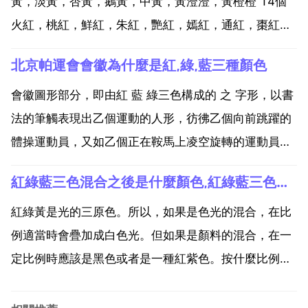
黃，淡黃，杏黃，鵝黃，中黃，黃澄澄，黃橙橙 14個
火紅，桃紅，鮮紅，朱紅，艷紅，嫣紅，通紅，棗紅，
酒紅，紫紅，丹紅，淡紅，大紅，淺紅，淺大紅，公尺
北京帕運會會徽為什麼是紅,綠,藍三種顏色
紅，粉紅，淡桃紅，深玫紅，玫紅 20個 嫩綠，草綠，
淡綠，淺綠，螢光綠，翠綠，蔥綠，深綠，果綠，碧
會徽圖形部分，即由紅 藍 綠三色構成的 之 字形，以書
綠，湖綠...
法的筆觸表現出乙個運動的人形，彷彿乙個向前跳躍的
體操運動員，又如乙個正在鞍馬上凌空旋轉的運動員，
體現了運動的概念。之 字有出生 生生不息之意也有到
紅綠藍三色混合之後是什麼顏色,紅綠藍三色如何混合變成其他顏色
達之意。其字形曲折，寓意歷經坎坷最終達到目標獲得
成功。在會徽所使用的色彩中，紅色，寓意著太陽 深藍
紅綠黃是光的三原色。所以，如果是色光的混合，在比
色...
例適當時會疊加成白色光。但如果是顏料的混合，在一
定比例時應該是黑色或者是一種紅紫色。按什麼比例來
混合的呢 是紫色！種冷色一種暖色.拼出來就是冷色的
紫色.是三原色，什麼顏色都有可能 紅 綠 藍 三色如何混