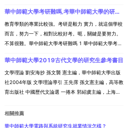
一門是中國地理。地理學綜合包含人文地理 自然地理和
華中師範大學考研難嗎,考華中師範大學的研究生好嗎
地理資訊系統三門課程的內容。出題形式 一是簡答題，
共70分，在12個簡答題中，選做7個 二是論述題，...
教育學類的專業比較強。考研是毅力 實力，就這個學校
而言，努力一下，相對比較好考。呃，關鍵是要努力。
不算很難。華中師範大學考研難嗎 1 華中師範大學考研
屬於中等偏難，畢竟是211和一流學科建設學校。2 考
華中師範大學2019古代文學的研究生參考書目
研難度和學校的名氣 層次 以及所處的城市相關。3 考
研難度也是相對不同的人而言。基礎好並且備考充分...
文學理論 劉安海抄 孫文襲 憲主編，華中師範大學出版
社2004年版 文學理論導引 王先霈 孫文憲主編，高等教
育出版社 中國歷代文論選 一捲本 郭紹虞主編，上海古
籍出版社 此書為繁體字，看的時候要耐心，建議看張少
康的一捲本古代文論的教材 中國文學史 四卷 袁行霈主
相關推薦
編，高等教育出版社 兩本文學史任選其一...
華中師範大學電路與系統研究生就業情況怎樣？