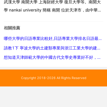
的...
武漢大學 南開大學 上海財經大學 復旦大學等。南開大
學 nankai university 簡稱 南開 位於天津市，由中華人
民共和國教育部直屬，直管副部級建制，是國家 世界一
流大學建設高校 a類 國家 211工程 和 985工程 重點建
相關推薦
設高校。學科...
哪些大學的日語專業比較好,日語專業大學排名日語最好的高校有哪些
請教1下 寧波大學的土建類專業與浙江工業大學的建築學專業拜託
想知道天津師範大學的中國古代文學史專業好不好，如果考研的話，應該看那些參考書呢
Copyright 2018-2026 All Rights Reserved