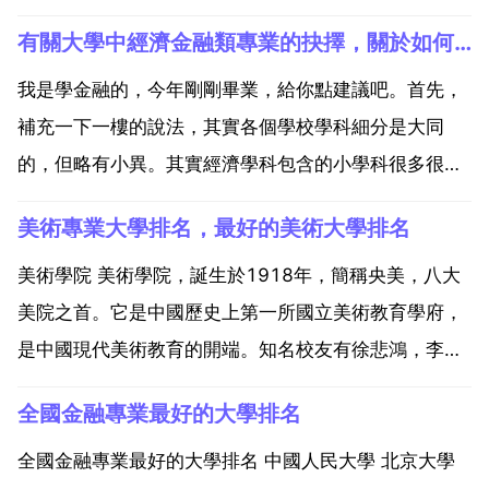
有關大學中經濟金融類專業的抉擇，關於如何選擇財經金融類專業
我是學金融的，今年剛剛畢業，給你點建議吧。首先，
補充一下一樓的說法，其實各個學校學科細分是大同
的，但略有小異。其實經濟學科包含的小學科很多很
多。如果你確實想學金融我可以給你介紹一下。其實金
美術專業大學排名，最好的美術大學排名
融在我看來是個很有前景的學科，無論對國家巨集觀發
展還是對個人理財來講，學習金融都很有幫助的。所以
美術學院 美術學院，誕生於1918年，簡稱央美，八大
如果你在上大學之...
美院之首。它是中國歷史上第一所國立美術教育學府，
是中國現代美術教育的開端。知名校友有徐悲鴻，李苦
禪，吳作人，王岳倫，耿樂等。中國美術學院 中國美術
全國金融專業最好的大學排名
學院，簡稱國美，建立於1928年，時稱國立藝術院，
1993年更名為中國美術學院。它是中國第一所綜合性
全國金融專業最好的大學排名 中國人民大學 北京大學