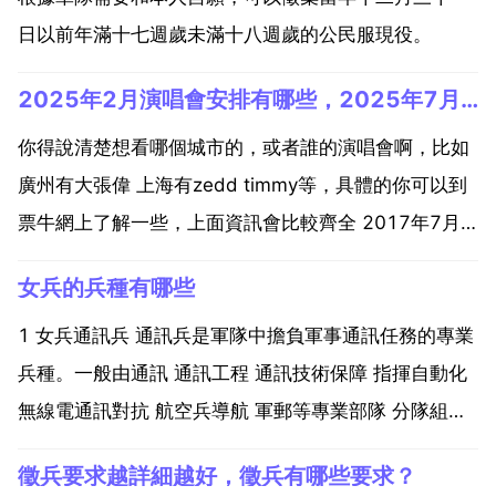
日以前年滿十七週歲未滿十八週歲的公民服現役。
2025年2月演唱會安排有哪些，2025年7月演唱會安排有哪些
你得說清楚想看哪個城市的，或者誰的演唱會啊，比如
廣州有大張偉 上海有zedd timmy等，具體的你可以到
票牛網上了解一些，上面資訊會比較齊全 2017年7月
演唱會安排有哪些 5.5鄭州站 5.11西安站 5.18武漢站
女兵的兵種有哪些
先前是5.19的 5.26長沙站 6.2綿陽站 6.9重慶站 6.16
成都站 ...
1 女兵通訊兵 通訊兵是軍隊中擔負軍事通訊任務的專業
兵種。一般由通訊 通訊工程 通訊技術保障 指揮自動化
無線電通訊對抗 航空兵導航 軍郵等專業部隊 分隊組
成。主要任務是組織運用各種通訊手段，保障軍隊暢通
徵兵要求越詳細越好，徵兵有哪些要求？
的通訊聯絡 進行無線電通訊干擾和反干擾 組織實施海