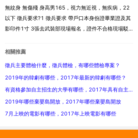
區觀通 航空兵導航勤務和野戰軍郵勤務。通訊兵對...
無紋身 無傷殘 身高男165，視力無近視，無疾病，22
以下 徵兵要求?1 徵兵要求 帶戶口本身份證畢業證及其
影印件1寸 3張去武裝部現場報名，證件不合格現場駁
回。而且還要通過徵兵體檢。2 國防部徵兵辦公室對體
檢標準進行了調整，主要有四個方面 一是身高標準的調
相關推薦
整，男青年的身高標準由162釐公尺以上，調...
徵兵主要體檢什麼，徵兵體檢，有哪些體檢專案？
2019年的韓劇有哪些，2017年最新的韓劇有哪些？
有資格參加自主招生的大學有哪些，2017年具有自主招生資格的高校有哪些
2019年哪些棄嬰島開放，2017年哪些棄嬰島開放
7月上映的電影有哪些，2017年上映電影有哪些