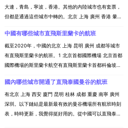
大連，青島，寧波，香港。其他的內陸城市也有套票，
但都是通過這些城市中轉的。北京 上海 廣州 香港 暈，
自己上網搜尋下不就知道了？重慶機場可以直飛日本那
中國有哪些城市直飛斯里蘭卡的航班
些機場 重慶機場直飛到日本的航班 1 春秋航空 大阪關
西。2 中國國際航空 大阪關西 東京成田 經停...
截至2020年，中國的北京 上海 昆明 廣州 成都等城市
有直飛斯里蘭卡的航班。1 北京首都國際機場 北京首都
國際機場的斯里蘭卡航空有直飛斯里蘭卡首都科倫坡的
航班。截至2018年12月，有國內 含地區 航點160個，
國內哪些城市開通了直飛泰國曼谷的航班
國際航點136個 共開通國內航線132條 國際航線120
條。2 上海浦東國際機場 上海...
有北京 上海 西安 廈門 昆明 桂林 成都 重慶 南寧 廣州
深圳。以下鏈結是最新最有效的曼谷機場所有航班時刻
表，時時更新，我覺得挺好用的。從中國可以直飛泰國
首都曼谷的城市是昆明 東航 泰航 成都 亞航 重慶，桂林