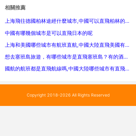
亞航 南寧，深圳 亞航 北京 國航 泰航 上海浦東 東航 泰
相關推薦
航 以及其他一些不定期航...
上海飛往德國柏林途經什麼城市,中國可以直飛柏林的城市
中國有哪幾個城市是可以直飛日本的呢
上海和美國哪些城市有航班直航,中國大陸直飛美國有哪些城市？
想去塞班島旅遊，有哪些城市是直飛塞班島？有的酒店嗎
國航的航班都是直飛航線嗎,中國大陸哪些城市有直飛歐洲的航班
Copyright 2018-2026 All Rights Reserved