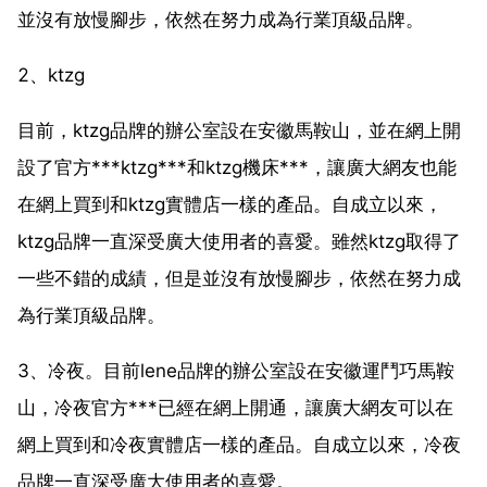
並沒有放慢腳步，依然在努力成為行業頂級品牌。
2、ktzg
目前，ktzg品牌的辦公室設在安徽馬鞍山，並在網上開
設了官方***ktzg***和ktzg機床***，讓廣大網友也能
在網上買到和ktzg實體店一樣的產品。自成立以來，
ktzg品牌一直深受廣大使用者的喜愛。雖然ktzg取得了
一些不錯的成績，但是並沒有放慢腳步，依然在努力成
為行業頂級品牌。
3、冷夜。目前lene品牌的辦公室設在安徽運鬥巧馬鞍
山，冷夜官方***已經在網上開通，讓廣大網友可以在
網上買到和冷夜實體店一樣的產品。自成立以來，冷夜
品牌一直深受廣大使用者的喜愛。