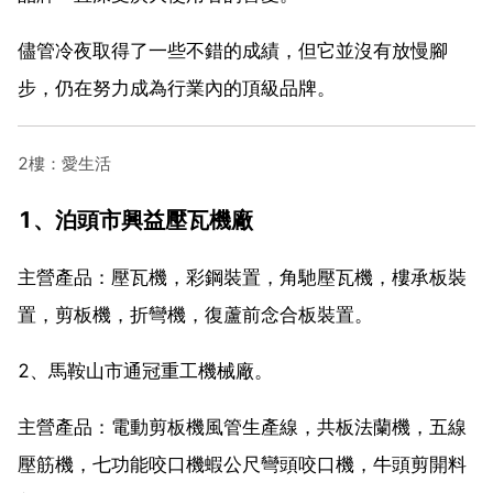
儘管冷夜取得了一些不錯的成績，但它並沒有放慢腳
步，仍在努力成為行業內的頂級品牌。
2樓：愛生活
1、泊頭市興益壓瓦機廠
主營產品：壓瓦機，彩鋼裝置，角馳壓瓦機，樓承板裝
置，剪板機，折彎機，復蘆前念合板裝置。
2、馬鞍山市通冠重工機械廠。
主營產品：電動剪板機風管生產線，共板法蘭機，五線
壓筋機，七功能咬口機蝦公尺彎頭咬口機，牛頭剪開料