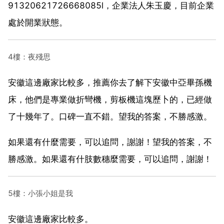
91320621726668085l，企業法人朱玉慶，目前企業
處於開業狀態。
4樓：夜殘思
安徽這邊廠家比較多，推薦你去了解下安徽中亞畢孫機
床，他們是專業做折彎機，剪板機這塊歷卜的，已經做
了十幾年了。口碑一直不錯。望我的答案，不勝感激。
如果還有什麼需要，可以追問，謝謝！望我的答案，不
勝感激。如果還有什肢數穗麼需要，可以追問，謝謝！
5樓：小張小姐是我
安徽這邊廠家比較多。