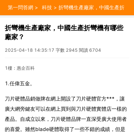
第一問答網
>
科技
> 折彎機生產廠家，中國生產折
彎機有哪些廠家？
折彎機生產廠家，中國生產折彎機有哪些
廠家？
2025-04-18 14:35:17 字數 2945 閱讀 6704
1樓：惠企百科
1.任偉五金。
刀片硬體品銷做牌在網上開設了刀片硬體官方***，讓
廣大網旁鍵友可以在網上買到與刀片硬體實體店一樣的
產品。自成立以來，刀片硬體品牌一直深受廣大使用者
的喜愛。雖然blade硬體取得了一些不錯的成績，但是