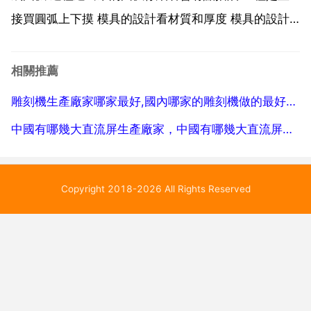
接買圓弧上下摸 模具的設計看材質和厚度 模具的設計
和板材的材質很有關係 大學理工類都有什麼專業 10 理
工類專業 數學與應用數學 資訊與計算科學 物理學 應用
相關推薦
化學 生物技術 地質學 大氣科學類 理論與...
雕刻機生產廠家哪家最好,國內哪家的雕刻機做的最好啊？
中國有哪幾大直流屏生產廠家，中國有哪幾大直流屏生產廠家？
Copyright 2018-2026 All Rights Reserved