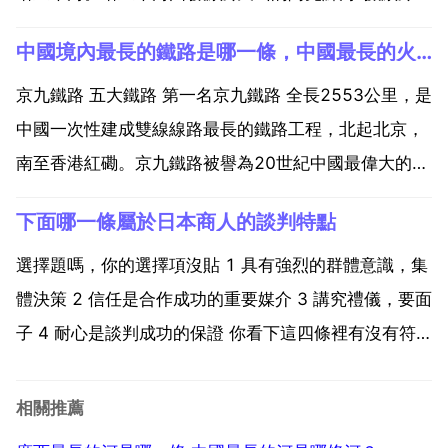
喇崑崙山的葉爾羌河以及和田河匯流而成，最後流入臺
中國境內最長的鐵路是哪一條，中國最長的火車線路是哪一條
特馬湖。它是中國第一大內流河，僅次俄羅斯的伏爾加
河 烏拉爾河，中亞的錫爾河 阿姆河，為世界第5...
京九鐵路 五大鐵路 第一名京九鐵路 全長2553公里，是
中國一次性建成雙線線路最長的鐵路工程，北起北京，
南至香港紅磡。京九鐵路被譽為20世紀中國最偉大的鐵
路工程之一。第二名蘭新鐵路 全長2423公里，新中國
下面哪一條屬於日本商人的談判特點
成立後修建的最長的鐵路幹線，東與隴海鐵路相連，西
北和北疆鐵路相接，構成了 歐亞大陸橋 在我國境...
選擇題嗎，你的選擇項沒貼 1 具有強烈的群體意識，集
體決策 2 信任是合作成功的重要媒介 3 講究禮儀，要面
子 4 耐心是談判成功的保證 你看下這四條裡有沒有符
合的呢 中國人與日本人的談判風格有什麼不同 中國人
的談判風格 1 談判關係的建立。中國商人十分注重人際
相關推薦
關係 在商業領域和社會交往的各個環節，...