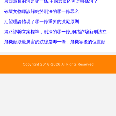
廣西最長的河是哪一條,中國最長的河是哪條河？
破壞文物應該歸納於刑法的哪一條罪名
期望理論體現了哪一條重要的激勵原則
網路詐騙立案標準，刑法的哪一條,網路詐騙新刑法立案標準是怎樣的
飛機顛簸最厲害的航線是哪一條，飛機靠後的位置顛簸得會厲害些嗎
Copyright 2018-2026 All Rights Reserved