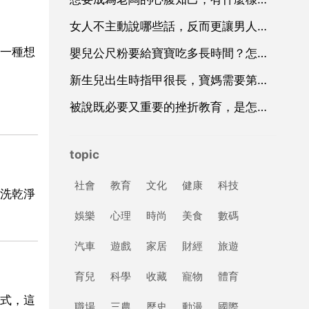
女人不主動說哪些話，反而更讓男人離不開你？
一種想
嬰兒公尺粉要給寶寶吃多長時間？怎麼做給寶寶吃？
新生兒出生時指甲很長，寶媽需要第一時間給他剪掉嗎？
被說既必要又重要的挫折教育，是怎樣的教育方法？
topic
社會
教育
文化
健康
科技
洗乾淨
娛樂
心理
時尚
美食
數碼
汽車
遊戲
家居
財經
旅遊
育兒
科學
收藏
寵物
體育
式，這
職場
三農
歷史
動漫
國際