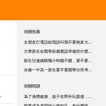
相關推薦
女朋友打電話給我說叫我不要抱多大希望，我說叫她等我兩個月，她說好，還有和好的機會不
大學新生在開學前都應該準備些什麼呢？（不要那種一搜就一大堆的答案，要詳細的，拜託了）
新生兒連續睡幾小時餓不餓，要不要叫醒餵奶？
永修一中高一新生要不要開學分班考試？如果要考考幾門
相關閱讀
。
為了身體健康，孩子在野外玩耍後，回家應該怎麼做呢？
想要成為老闆的心腹知己，有什麼樣的要求呢？