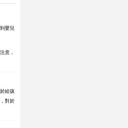
到嬰兒
注意，
於給孩
，對於