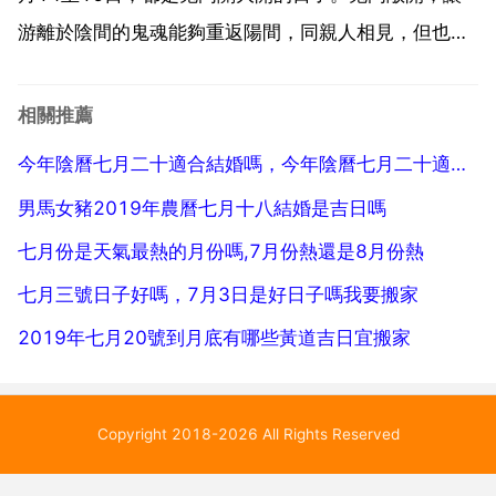
游離於陰間的鬼魂能夠重返陽間，同親人相見，但也有
大量的孤魂野鬼，或帶著仇恨的厲鬼，會回到陽間作
惡。所以這三天，要盡量早點回家，不要深夜了還在外
相關推薦
面遊蕩。夜晚聽到有人從背後叫你不要回頭，不要接受
今年陰曆七月二十適合結婚嗎，今年陰曆七月二十適合結婚嗎
陌生人的贈...
男馬女豬2019年農曆七月十八結婚是吉日嗎
七月份是天氣最熱的月份嗎,7月份熱還是8月份熱
七月三號日子好嗎，7月3日是好日子嗎我要搬家
2019年七月20號到月底有哪些黃道吉日宜搬家
Copyright 2018-2026 All Rights Reserved