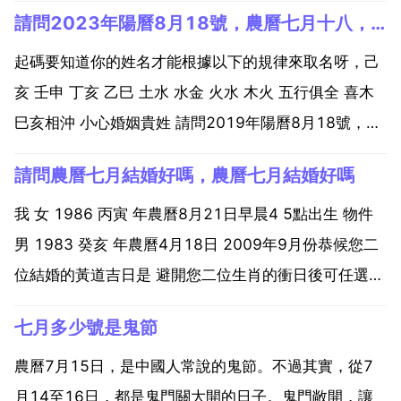
請問2023年陽曆8月18號，農曆七月十八，9點07分出生女
起碼要知道你的姓名才能根據以下的規律來取名呀，己
亥 壬申 丁亥 乙巳 土水 水金 火水 木火 五行俱全 喜木
巳亥相沖 小心婚姻貴姓 請問2019年陽曆8月18號，農
曆七月十八，9點07分出生女孩，五行屬什麼，缺什
請問農曆七月結婚好嗎，農曆七月結婚好嗎
麼。謝謝！2019年陽曆8月18號，農曆七月十八，9點
07分出生 生辰八字 己亥年 壬...
我 女 1986 丙寅 年農曆8月21日早晨4 5點出生 物件
男 1983 癸亥 年農曆4月18日 2009年9月份恭候您二
位結婚的黃道吉日是 避開您二位生肖的衝日後可任選
2009年09月09日 星期三 七月廿一 辛亥 沖豬 2009年
七月多少號是鬼節
09月10日 星期四 七月廿二 壬子 沖鼠 2009年09月...
農曆7月15日，是中國人常說的鬼節。不過其實，從7
月14至16日，都是鬼門關大開的日子。鬼門敞開，讓