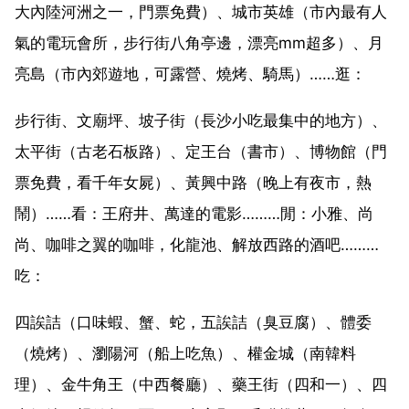
大內陸河洲之一，門票免費）、城市英雄（市內最有人
氣的電玩會所，步行街八角亭邊，漂亮mm超多）、月
亮島（市內郊遊地，可露營、燒烤、騎馬）……逛：
步行街、文廟坪、坡子街（長沙小吃最集中的地方）、
太平街（古老石板路）、定王台（書市）、博物館（門
票免費，看千年女屍）、黃興中路（晚上有夜市，熱
鬧）……看：王府井、萬達的電影………閒：小雅、尚
尚、咖啡之翼的咖啡，化龍池、解放西路的酒吧………
吃：
四誒詰（口味蝦、蟹、蛇，五誒詰（臭豆腐）、體委
（燒烤）、瀏陽河（船上吃魚）、權金城（南韓料
理）、金牛角王（中西餐廳）、藥王街（四和一）、四