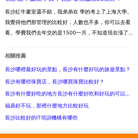
此,燒烤就這麼簡單 專業的戶外燒烤裝置 經驗豐富的燒
烤師傅 完善的服務團隊，隨時提供超過60多種的燒烤
長沙紅牛畫室還不錯，我弟弟在 學的考上了上海大學。
美味...
我覺得他們那管理的比較好，人數也不多，你可以去看
看。學費我們去年交的是1500一月，不知道現在漲了
沒有。反正畫室大部分費用差不多，主要選擇負責的地
方。你進他們學校 看看。你好，我是紅牛畫室的老師，
相關推薦
你能問到我們學校，肯定是有聽說和了解一點我們的教
長沙哪裡最好玩的景點，長沙有什麼好玩的旅遊景點？
學等各...
長沙有哪些珠寶店，長沙哪買珠寶比較好？
長沙有什麼好吃的地方長沙有什麼好吃和好玩的可以推薦嗎
福鼎好不玩，那裡什麼地方比較好玩
長沙比較好的IT培訓機構有哪些