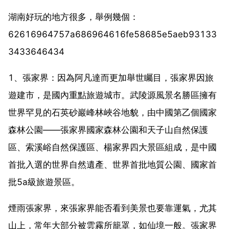
湖南好玩的地方很多，舉例幾個：
62616964757a686964616fe58685e5aeb93133
3433646434
1、張家界：因為阿凡達而更加舉世矚目，張家界因旅
遊建市，是國內重點旅遊城市。武陵源風景名勝區擁有
世界罕見的石英砂巖峰林峽谷地貌，由中國第乙個國家
森林公園——張家界國家森林公園和天子山自然保護
區、索溪峪自然保護區、楊家界四大景區組成，是中國
首批入選的世界自然遺產、世界首批地質公園、國家首
批5a級旅遊景區。
煙雨張家界，來張家界能否看到美景也要靠運氣，尤其
山上，常年大部分被雲霧所籠罩，如仙境一般。張家界