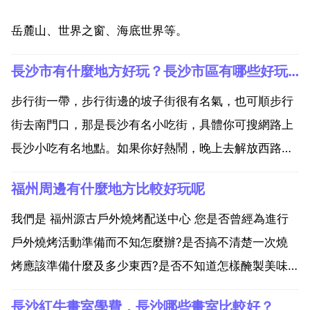
岳麓山、世界之窗、海底世界等。
長沙市有什麼地方好玩？長沙市區有哪些好玩的地方？
步行街一帶，步行街邊的坡子街很有名氣，也可順步行
街去南門口，那是長沙有名小吃街，具體你可搜網路上
長沙小吃有名地點。如果你好熱鬧，晚上去解放西路一
線熱鬧酒吧。韶東路，周圍交通便利，風景秀麗，是天
福州周邊有什麼地方比較好玩呢
心區著名的景點 2 湘園文化創意公園，位於長沙市天心
區湘園社群東北角，文化創意公園歷史悠久，是天心區
我們是 福州源古戶外燒烤配送中心 您是否曾經為進行
著名的景...
戶外燒烤活動準備而不知怎麼辦?是否搞不清楚一次燒
烤應該準備什麼及多少東西?是否不知道怎樣醃製美味
的燒烤食物?源古戶外燒烤，將為您解決一切問題！從
長沙紅牛畫室學費，長沙哪些畫室比較好？