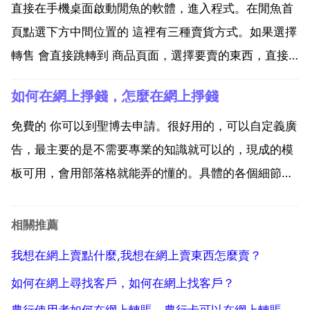
走，再由平台負責銷售。如果選擇 傳送閒置 會直接...
直接在手機桌面啟動閒魚的軟體，進入程式。在閒魚首
頁點選下方中間位置的 這裡有三種賣貨方式。如果選擇
轉售 會直接跳轉到 商品頁面，選擇要賣的東西，直接
點選對應的 一鍵轉售 也可以批量轉賣。如果選擇 無憂
如何在網上掙錢，怎麼在網上掙錢
賣 那都是平台的責任。之後確定商品由平台專屬人員取
走，再由平台負責銷售。如果選擇 傳送閒置 會直接...
免費的 你可以到聖博去申請。很好用的，可以自定義廣
告，最主要的是不需要專業的知識就可以的，現成的模
板可用，會用部落格就能弄的懂的。具體的各個細節你
可以到網上搜尋，如果你的文采很好，你可以開通部落
格，在部落格裡寫文章或 文章，部落格人氣高了，你可
相關推薦
以申請谷歌聯盟的廣告 來賺廣告費了。相信自己。敢於
我想在網上賣點什麼,我想在網上賣東西怎麼賣？
嘗試。...
如何在網上尋找客戶，如何在網上找客戶？
農行使用者如何在網上轉賬，農行卡可以在網上轉賬嗎？