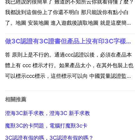
合es拉龍 加點應該加u 有光環的輔助...
我已經說的很簡單了 難道的不知所云你就看得懂了麼？
我都說到這個份上了你還不明白 那只能說你有點小白
了。地圖 安裝地圖 進入遊戲後讀取地圖 就是這麼簡
單。還有啥不明白的？安裝方法我也已經很詳細的說明
做3C認證有3C證書但產品上沒有印3C字樣能通過嗎
了。字尾為 w3x 的是 冰封王座 tft 的地圖。字尾為
w3m 的是 混亂之治 roc 的地圖。請放...
答 原則上是不行的。通過ccc認證以後，必須在產品本
體上有 ccc 標示才行。如果產品太小，在其外包裝上也
可以標示ccc標示，這些標示可以向 中國質量認證監督
委員會 申請購買，也可以申請 印刷 絲印 蝕刻等。但都
必須先申請。這是3c產品明示的要求，你可以印製小的
相關推薦
不乾膠3c圖案貼在每個產品包裝上。請問...
澄海3C新手求教，澄海3C 新手求教
魔獸3C的卡問題，電腦打魔獸3c卡
3C認證有假的嗎，3C認證有假的嗎？