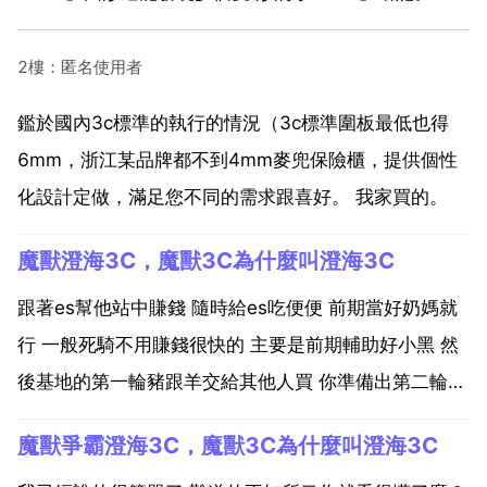
2樓：匿名使用者
鑑於國內3c標準的執行的情況（3c標準圍板最低也得
6mm，浙江某品牌都不到4mm麥兜保險櫃，提供個性
化設計定做，滿足您不同的需求跟喜好。 我家買的。
魔獸澄海3C，魔獸3C為什麼叫澄海3C
跟著es幫他站中賺錢 隨時給es吃便便 前期當好奶媽就
行 一般死騎不用賺錢很快的 主要是前期輔助好小黑 然
後基地的第一輪豬跟羊交給其他人買 你準備出第二輪的
或者出發送。死騎是繼神騎之後最難殺的人 血厚 又能
魔獸爭霸澄海3C，魔獸3C為什麼叫澄海3C
自補 還跑的快 加上讓人頭疼的30 所以非常強大 前期配