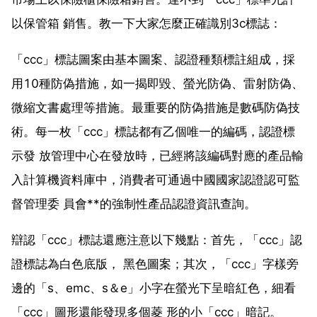
以保管箱 銷售。教一下大家怎麼正確識別3c標誌：
「ccc」標誌圖案由基本圖案、認證種類標註組成，採
用10種防偽措施，如一揭即毀、螢光防偽、雷射防偽、
微縮文書處理等措施。最重要的防偽措施是數碼防偽技
術。每一枚「ccc」標誌都有乙個唯一的編碼，認證標
示發 放管理中心在發放時，已經將該編碼對應的產品輸
入計算機資料庫中，消費者可通過中國國家認證認可監
督管理委 員會**的強制性產品認證資訊查詢。
辯認「ccc」標誌還應注意以下幾點：首先，「ccc」認
證標誌為白色底版， 黑色圖案；其次，「ccc」字樣旁
邊的「s、emc、s＆e」小字在螢光下呈暗紅色，細看
「ccc」圖形還能發現多個菱 形的小「ccc」暗記。