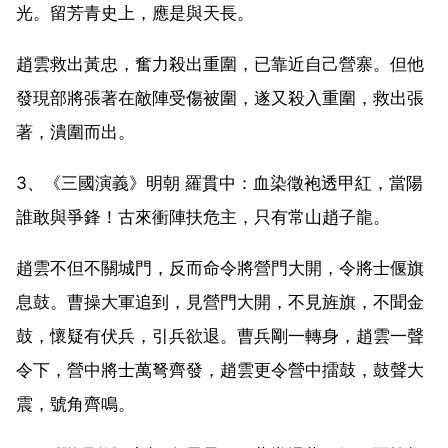
光。留芳青史上，應是與天長。
趙雲救出黃忠，奮力殺出重圍，已靠近自己營寨。但他
發現部將張著在敵陣受傷被圍，遂又殺入重圍，救出張
著，潰圍而出。
3、《三國演義》明朝 羅貫中：血染徵袍透甲紅，當陽
誰敢與爭鋒！古來衝陣扶危主，只有常山趙子龍。
趙雲不但不關城門，反而命令將營門大開，令將士偃旗
息鼓。曹操大軍追到，見營門大開，不見旌旗，不聞金
鼓，懷疑有伏兵，引兵欲退。曹兵剛一轉身，趙雲一聲
令下，營中將士萬弩齊發，趙雲更令營中擂鼓，鼓聲大
震，號角齊鳴。