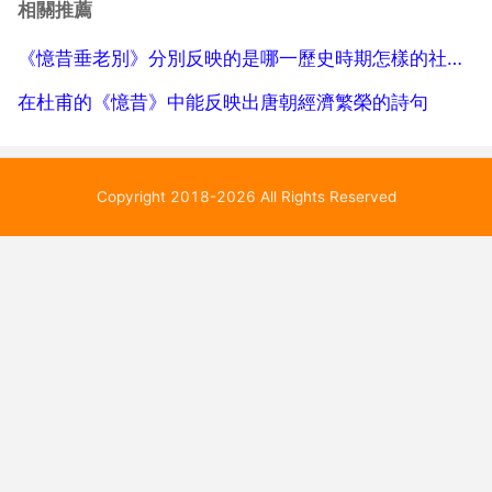
首花間詞中選取具有代表性的詩詞進行感性解讀。本書
相關推薦
以獨特的視角，挖掘詩詞背後所隱藏的故事，內容更加
《憶昔垂老別》分別反映的是哪一歷史時期怎樣的社會狀況
豐富，...
在杜甫的《憶昔》中能反映出唐朝經濟繁榮的詩句
Copyright 2018-2026 All Rights Reserved