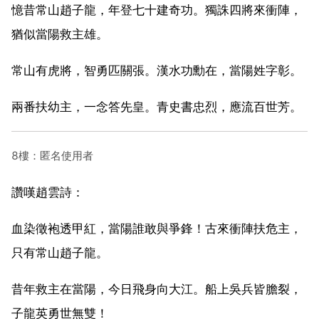
憶昔常山趙子龍，年登七十建奇功。獨誅四將來衝陣，
猶似當陽救主雄。
常山有虎將，智勇匹關張。漢水功勳在，當陽姓字彰。
兩番扶幼主，一念答先皇。青史書忠烈，應流百世芳。
8樓：匿名使用者
讚嘆趙雲詩：
血染徵袍透甲紅，當陽誰敢與爭鋒！古來衝陣扶危主，
只有常山趙子龍。
昔年救主在當陽，今日飛身向大江。船上吳兵皆膽裂，
子龍英勇世無雙！