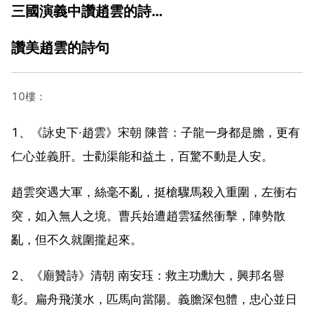
三國演義中讚趙雲的詩…
讚美趙雲的詩句
10樓：
1、《詠史下·趙雲》宋朝 陳普：子龍一身都是膽，更有
仁心並義肝。士勸渠能和益土，百驚不動是人安。
趙雲突遇大軍，絲毫不亂，挺槍驟馬殺入重圍，左衝右
突，如入無人之境。曹兵始遭趙雲猛然衝擊，陣勢散
亂，但不久就圍攏起來。
2、《廟贊詩》清朝 南安珏：救主功勳大，興邦名譽
彰。扁舟飛漢水，匹馬向當陽。義膽深包體，忠心並日