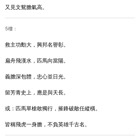
又見文鴛膽氣高。
5樓：
救主功勳大，興邦名譽彰。
扁舟飛漢水，匹馬向當陽。
義膽深包體，忠心並日光。
留芳青史上，應是與天長。
或：匹馬單槍敢獨行，摧鋒破敵任縱橫。
皆稱飛虎一身膽，不負英雄千古名。