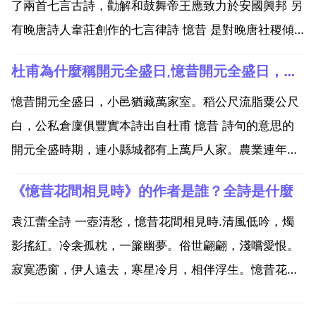
了兩首七言古詩，勸解和鼓舞帝王應致力於安國興邦 另
有晚唐詩人韋莊創作的七言律詩 憶昔 是對晚唐社稷傾
頹的感慨。古詩 憶昔 什麼意思 其二 憶昔開元全盛抄
杜甫為什麼稱開元全盛日,憶昔開元全盛日，小邑猶藏萬家室中的開元全盛日是指什麼,杜甫寫這首詩的時候唐朝還是全盛日嗎？
日，小邑猶bai藏萬家室。稻公尺流du脂粟公尺白，公
私倉廩俱zhi豐實。九州道路無豺虎，dao遠...
憶昔開元全盛日，小邑猶藏萬家室。稻公尺流脂粟公尺
白，公私倉廩俱豐實本詩出自杜甫 憶昔 詩句的意思的
開元全盛時期，連小縣城都有上萬戶人家。農業連年獲
得豐收，糧食裝滿了公家和私人的倉庫，人民生活十分
《憶昔花間相見時》的作者是誰？全詩是什麼
富裕。杜甫是安史之亂之後的人，表露出詩人對盛世不
再的傷感 憶昔開元全盛日，小邑猶藏萬家室 中的開元
袁江蕾全詩 一壺清愁，憶昔花間相見時.清風低吟，燭
全盛日是...
影搖紅。冷衾孤枕，一簾幽夢。俗世翩翩，淺嚐愛恨。
寂寞憑窗，伊人遠去，寒星冷月，相伴浮生。憶昔花間
相見時 是 花間集 的研讀筆記，濃情散文。作者從五百