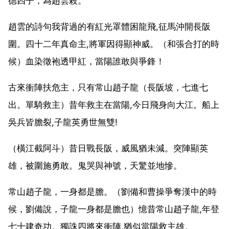
德四子，為趙雲殺。
趙雲的詩句我背過的有紅光罩體困龍飛,征馬沖開長阪
圍。四十二年真命主,將軍因得顯神威。（和張合打的時
候）血染徵袍透甲紅，當陽誰敢與爭鋒！
古來衝陣扶危主，只有常山趙子龍（長阪坡，七進七
出。單騎救主）昔年救主在當陽,今日飛身向大江。船上
吳兵皆膽裂,子龍英勇世無雙!
（橫江截阿斗）昔日戰長阪，威風猶未減。突陣顯英
雄，被圍施勇敢。鬼哭與神號，天驚並地慘。
常山趙子龍，一身都是膽。（劉備和曹操爭奪漢中的時
候，劉備說，子龍一身都是膽也）憶昔常山趙子龍,年登
七十建奇功。獨誅四將來衝陣,猶似當陽救主雄。