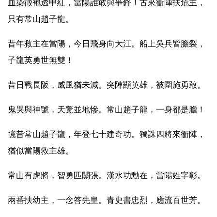
血染徵袍透甲紅，當陽誰敢與爭鋒！古來衝陣扶危主，
只有常山趙子龍。
昔年救主在當陽，今日飛身向大江。船上吳兵皆膽裂，
子龍英勇世無雙！
昔日戰長阪，威風猶未減。突陣顯英雄，被圍施勇敢。
鬼哭與神號，天驚並地慘。常山趙子龍，一身都是膽！
憶昔常山趙子龍，年登七十建奇功。獨誅四將來衝陣，
猶似當陽救主雄。
常山有虎將，智勇匹關張。漢水功勳在，當陽姓字彰。
兩番扶幼主，一念答先皇。青史書忠烈，應流百世芳。