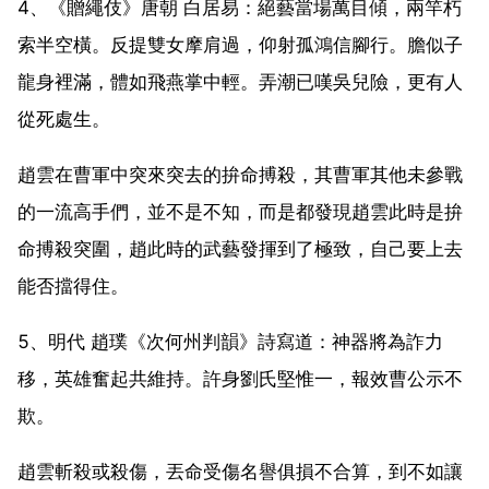
4、《贈繩伎》唐朝 白居易：絕藝當場萬目傾，兩竿朽
索半空橫。反提雙女摩肩過，仰射孤鴻信腳行。膽似子
龍身裡滿，體如飛燕掌中輕。弄潮已嘆吳兒險，更有人
從死處生。
趙雲在曹軍中突來突去的拚命搏殺，其曹軍其他未參戰
的一流高手們，並不是不知，而是都發現趙雲此時是拚
命搏殺突圍，趙此時的武藝發揮到了極致，自己要上去
能否擋得住。
5、明代 趙璞《次何州判韻》詩寫道：神器將為詐力
移，英雄奮起共維持。許身劉氏堅惟一，報效曹公示不
欺。
趙雲斬殺或殺傷，丟命受傷名譽俱損不合算，到不如讓