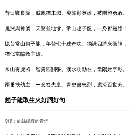
昔日戰長阪，威風猶未減。突陣顯英雄，被圍施勇敢。
鬼哭與神號，天驚並地慘。常山趙子龍，一身都是膽！
憶昔常山趙子龍，年登七十建奇功。獨誅四將來衝陣，
猶似當陽救主雄。
常山有虎將，智勇匹關張。漢水功勳在，當陽姓字彰。
兩番扶幼主，一念答先皇。青史書忠烈，應流百世芳。
趙子龍取生火好詞好句
9樓：絲絲縷縷的青煙