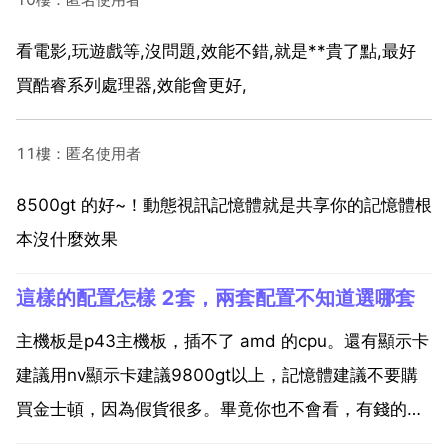
看電影,玩遊戲等,沒問題,效能不錯,就是**貴了點,最好
買酷睿系列處理器,效能會更好,
11樓：匿名使用者
8500gt 的好~！動態視訊記憶體就是共享你的記憶體根
本沒什麼效果
這樣的配置怎樣 2套，兩套配置不知道選哪套
主機板是p43主機板，插不了 amd 的cpu。還有顯示卡
建議用nv顯示卡建議9800gt以上，記憶體建議不要購
買金士頓，因為假貨很多。畢竟你也不會看，有錢的話
買個 海盜船 或者 普通一點的 威剛 之類的就行了。電源