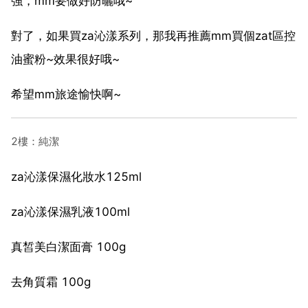
強，mm要做好防曬哦~
對了，如果買za沁漾系列，那我再推薦mm買個zat區控
油蜜粉~效果很好哦~
希望mm旅途愉快啊~
2樓：純潔
za沁漾保濕化妝水125ml
za沁漾保濕乳液100ml
真皙美白潔面膏 100g
去角質霜 100g