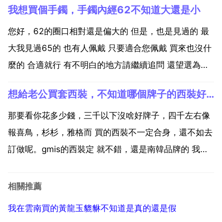
我想買個手鐲，手鐲內經62不知道大還是小
用我推存給你的吧 康舒 acbel 電源 intelligent
power43...
您好，62的圈口相對還是偏大的 但是，也是見過的 最
大我見過65的 也有人佩戴 只要適合您佩戴 買來也沒什
麼的 合適就行 有不明白的地方請繼續追問 還望選為滿
意回答 謝謝 如何選擇適合自己佩戴的玉鐲尺寸 最好是
想給老公買套西裝，不知道哪個牌子的西裝好一點？一下唄
直接去專櫃試戴，有合適的問好店員尺寸大小。聽說銀
飾能除濕氣呢，想買個銀手鐲，請問銀手鐲哪個...
那要看你花多少錢，三千以下沒啥好牌子，四千左右像
報喜鳥，杉杉，雅格而 買的西裝不一定合身，還不如去
訂做呢。gmis的西裝定 就不錯，還是南韓品牌的 我要
結婚了，想給給老公買套西裝，選哪個品牌比較適合年
輕人穿？古奇 阿瑪尼 路易維登 貴是貴了點 結婚嘛 就這
相關推薦
一次 柒牌 洗打算買套好點的西裝，不知道哪個...
我在雲南買的黃龍玉貔貅不知道是真的還是假