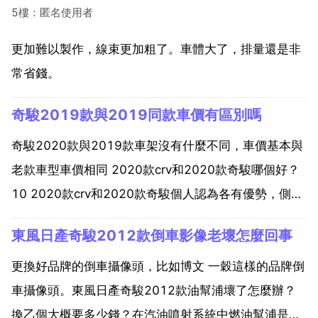
5樓：匿名使用者
更加難以製作，線束更加粗了。車體大了，排量還是非
常省錢。
奇駿2019款與2019同款車價有區別嗎
奇駿2020款與2019款車架沒有什麼不同，車價基本與
老款車型車價相同 2020款crv和2020款奇駿哪個好？
10 2020款crv和2020款奇駿個人認為各有優勢，側重
於做工，舒適性是前者，考慮通過性維修保養成本方面
東風日產奇駿2012款倒車影像老壞怎麼回事
後者適合 看您更在意哪一方面了。想買2020款奇駿新
出的智聯尊享版，想問一下和老...
更換好品牌的倒車攝像頭，比如博文 一穀這樣的品牌倒
車攝像頭。東風日產奇駿2012款油幫浦壞了怎麼辦？
換乙個大概要多少錢？在汽油噴射系統中燃油幫浦是極