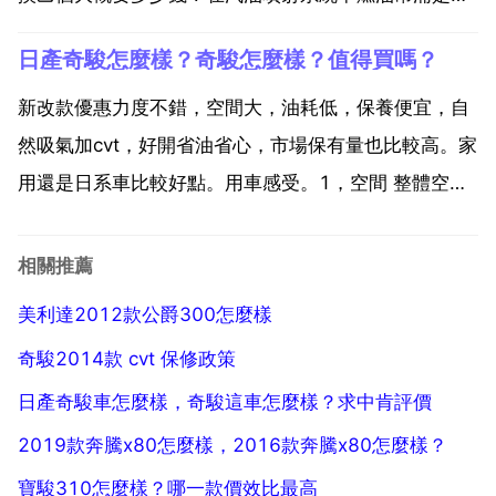
其關鍵的部件，一旦燃油幫浦出現故障汽車就會出現各
日產奇駿怎麼樣？奇駿怎麼樣？值得買嗎？
種不良的症狀。一 燃油幫浦出現故障會給汽車帶來哪些
問題？1 有加速無力，急加油時有唑車現象。2 啟動時
新改款優惠力度不錯，空間大，油耗低，保養便宜，自
不...
然吸氣加cvt，好開省油省心，市場保有量也比較高。家
用還是日系車比較好點。用車感受。1，空間 整體空間
非常大，利用率也很不錯，本人身高180，駕駛座位調
到合適位置，腿部空間還很充裕，後排也很寬敞，空間
相關推薦
這塊沒話說，完全不像緊湊型suv的空間。2，動力 自...
美利達2012款公爵300怎麼樣
奇駿2014款 cvt 保修政策
日產奇駿車怎麼樣，奇駿這車怎麼樣？求中肯評價
2019款奔騰x80怎麼樣，2016款奔騰x80怎麼樣？
寶駿310怎麼樣？哪一款價效比最高