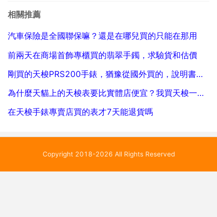
可以不信，那寶玉拿著書子,笑嘻嘻走進來遞給麝月收
相關推薦
了,便出來將那本 莊子 收了,把幾部向來最得意的,如 ...
汽車保險是全國聯保嘛？還是在哪兒買的只能在那用
前兩天在商場首飾專櫃買的翡翠手鐲，求驗貨和估價
剛買的天梭PRS200手錶，猶豫從國外買的，說明書根本看不懂
為什麼天貓上的天梭表要比實體店便宜？我買天梭一定要去他們店裡嘛
在天梭手錶專賣店買的表才7天能退貨嗎
Copyright 2018-2026 All Rights Reserved