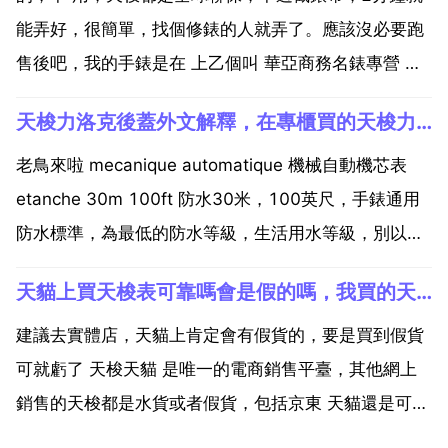
能弄好，很簡單，找個修錶的人就弄了。應該沒必要跑
售後吧，我的手錶是在 上乙個叫 華亞商務名錶專營 的
店鋪買的，感覺還不錯，很便宜，用了2年來沒出過問
天梭力洛克後蓋外文解釋，在專櫃買的天梭力洛克，麻煩大神幫鑑定一下真假，後殼的花紋和字母都是磨砂的，不是刻進去的，謝謝！
題，樓主可以參考一下，搜尋店鋪的名字就找到了。希
望對您有幫助 不用收費，天梭 是全國聯保的，再說拆
老鳥來啦 mecanique automatique 機械自動機芯表
錶帶...
etanche 30m 100ft 防水30米，100英尺，手錶通用
防水標準，為最低的防水等級，生活用水等級，別以為
真的能30米防水，這個防水等級只不過防濺水，不能長
天貓上買天梭表可靠嗎會是假的嗎，我買的天梭手錶鏡面出現細微劃痕是不是就是假的
時間浸入水中，戴著洗臉洗手可以，洗澡肯定不行。
l164 264 1...
建議去實體店，天貓上肯定會有假貨的，要是買到假貨
可就虧了 天梭天貓 是唯一的電商銷售平臺，其他網上
銷售的天梭都是水貨或者假貨，包括京東 天貓還是可靠
的，可以在天梭官方 購買。可以說有八成都是假的，你