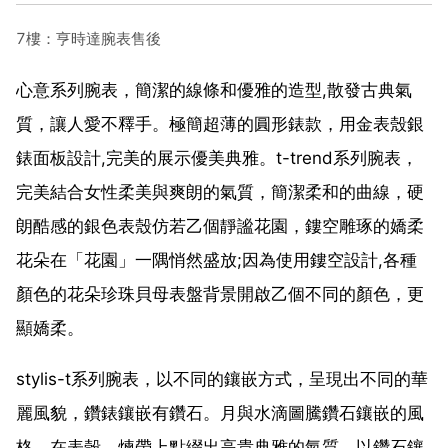
7樓：亨時達腕表售後
心意系列腕表，簡潔的線條和優雅的造型,散發古典氣
質，讓人愛不釋手。極簡超薄的圓形錶款，用金表殼銀
錶面板設計,完美的展示優美典雅。t-trend系列腕表，
完美結合女性柔美與爽朗的氣質，簡潔柔和的曲線，硬
朗酷感的銀色表殼仿若乙個靜謐花園，鏤空雕琢的嬌柔
花朵在「花園」一隅悄然盛放;因為使用鏤空設計,各種
顏色的花朵珍珠貝母表盤背景開啟乙個不同的顏色，更
顯嬌柔。
stylis-t系列腕表，以不同的鑲嵌方式，呈現出不同的華
麗風貌，鑽錶鑲嵌有鑽石。月與水滴圖騰鑽石鑲嵌的風
格，在表殼、煉帶上點綴出高貴典雅的氣質。以鑽石鑲