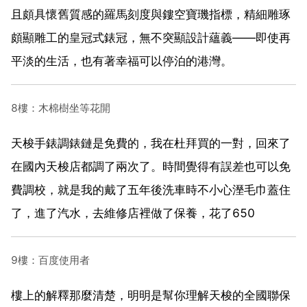
且頗具懷舊質感的羅馬刻度與鏤空寶璣指標，精細雕琢
頗顯雕工的皇冠式錶冠，無不突顯設計蘊義——即使再
平淡的生活，也有著幸福可以停泊的港灣。
8樓：木棉樹坐等花開
天梭手錶調錶鏈是免費的，我在杜拜買的一對，回來了
在國內天梭店都調了兩次了。時間覺得有誤差也可以免
費調校，就是我的戴了五年後洗車時不小心溼毛巾蓋住
了，進了汽水，去維修店裡做了保養，花了650
9樓：百度使用者
樓上的解釋那麼清楚，明明是幫你理解天梭的全國聯保