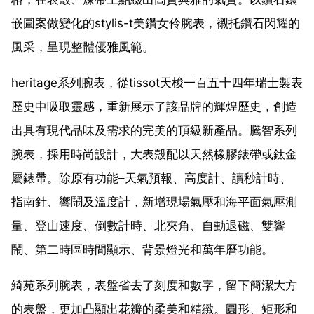
嵌圖案做變化的stylis-t美鑽女伶腕表，襯托鑽石閃耀的
風采，呈現整體優雅風範。
heritage系列腕表，從tissot天梭一百五十四年瑞士製表
歷史中吸取靈感，重新展示了該品牌的輝煌歷史，創造
出具有現代品味及需求的完美的頂級新產品。騰智系列
腕表，採用時尚設計，大表殼配以天然橡膠錶帶或鈦金
屬錶帶。除原有功能–天氣預報、高度計、讀秒計時、
指南針、響鬧及溫度計，新增現場氣壓和海平面氣壓測
量、登山速度、倒數計時、北夾角、自動退磁、雙響
鬧、第二時區時間顯示、背景燈光和萬年曆功能。
綺苑系列腕表，表盤省去了刻度和數字，留下簡潔大方
的表盤，更加凸顯出花瓣的柔美和精緻。圓形、矩形和