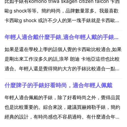
比如手錶有komono triwa skagen citizen falcon 卡西
歐g shock等等。簡約時尚，品牌數量眾多。我最喜歡
卡西歐g shock 或許不少人的第一塊手錶就是卡西歐，
畢竟其很多錶款價位都很親民。而且，g shock的運動
年輕人適合戴什麼手錶,適合年輕人戴的手錶有哪幾款
風格也和年輕人比較搭。不過，g shock的一些錶款...
如果是還在學校上學的話個人覺的卡西歐比較適合,如果
是剛出來工作沒多久的話,浪琴 朗迪 卡地亞這些也比較
適合。年輕人還是覺得簡約大方的手錶比較適合一點吧,
因為我身邊的朋友基本上都是這樣。手錶的使用壽命與
什麼牌子的手錶好看時尚，適合年輕人佩戴
佩戴者是否正確使用和保養 手錶有關,例如佩戴手錶洗
澡 手錶 外觀骯髒 錶帶長度不適 使用環境惡劣等,...
年輕人適合佩戴的手錶，除了好看時尚之外，覺得品質
也是比較重要的。綜合來說，建議買赫姆勒手錶，簡約
經典的設計，有時尚感也不容易過時。有什麼適合年輕
男士佩戴的腕表品牌？卡西歐是乙個日本的品牌。其