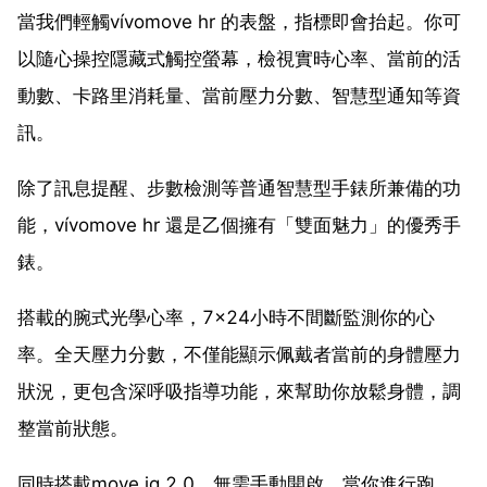
當我們輕觸vívomove hr 的表盤，指標即會抬起。你可
以隨心操控隱藏式觸控螢幕，檢視實時心率、當前的活
動數、卡路里消耗量、當前壓力分數、智慧型通知等資
訊。
除了訊息提醒、步數檢測等普通智慧型手錶所兼備的功
能，vívomove hr 還是乙個擁有「雙面魅力」的優秀手
錶。
搭載的腕式光學心率，7×24小時不間斷監測你的心
率。全天壓力分數，不僅能顯示佩戴者當前的身體壓力
狀況，更包含深呼吸指導功能，來幫助你放鬆身體，調
整當前狀態。
同時搭載move iq 2.0，無需手動開啟。當你進行跑