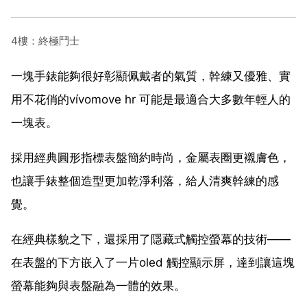
4樓：終極鬥士
一塊手錶能夠很好彰顯佩戴者的氣質，幹練又優雅、實
用不花俏的vívomove hr 可能是最適合大多數年輕人的
一塊表。
採用經典圓形指標表盤簡約時尚，金屬表圈更襯膚色，
也讓手錶整個造型更加乾淨利落，給人清爽幹練的感
覺。
在經典樣貌之下，還採用了隱藏式觸控螢幕的技術——
在表盤的下方嵌入了一片oled 觸控顯示屏，達到讓這塊
螢幕能夠與表盤融為一體的效果。