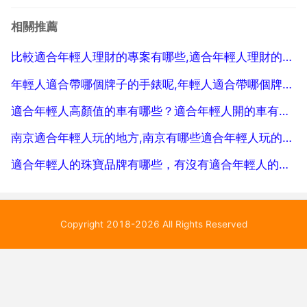
實，除了瑞士，日本的腕表也做得挺好，加上卡西歐的
相關推薦
價效比比較高，也比較便宜，款式比較多，顏色很多樣
比較適合年輕人理財的專案有哪些,適合年輕人理財的產品有哪些？
化，所以有不少...
年輕人適合帶哪個牌子的手錶呢,年輕人適合帶哪個牌子的手錶呢？
適合年輕人高顏值的車有哪些？適合年輕人開的車有哪些
南京適合年輕人玩的地方,南京有哪些適合年輕人玩的地方？不要什麼風景名勝
適合年輕人的珠寶品牌有哪些，有沒有適合年輕人的珠寶品牌？？？
Copyright 2018-2026 All Rights Reserved