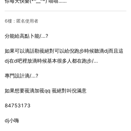
你每天快樂(*^__^*) 嘻嘻……
6樓：匿名使用者
分能給高點卜能/...?
如果可以滴話勒莪絕對可以給倪跑步時候聽滴dj而且這
dj在d吧裡放滴時候基本很多人都在跑步/...
專門設計滴/...?
如果想要莪滴加莪qq 莪絕對叫倪滿意
84753173
dj小嗨