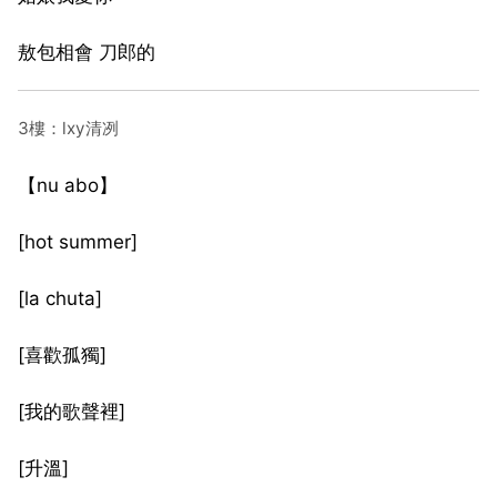
敖包相會 刀郎的
3樓：lxy清冽
【nu abo】
[hot summer]
[la chuta]
[喜歡孤獨]
[我的歌聲裡]
[升溫]