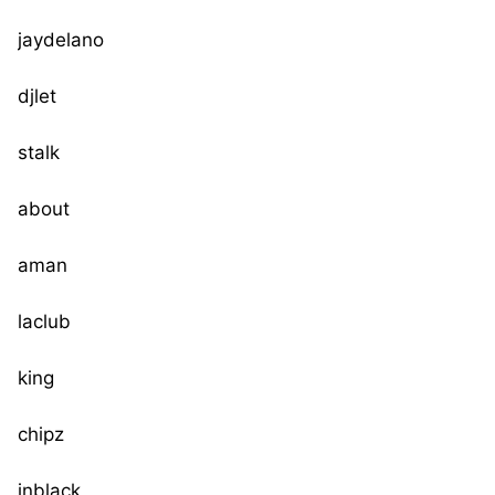
jaydelano
djlet
stalk
about
aman
laclub
king
chipz
inblack