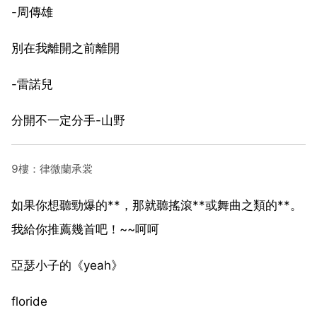
-周傳雄
別在我離開之前離開
-雷諾兒
分開不一定分手-山野
9樓：律微蘭承裳
如果你想聽勁爆的**，那就聽搖滾**或舞曲之類的**。
我給你推薦幾首吧！~~呵呵
亞瑟小子的《yeah》
floride