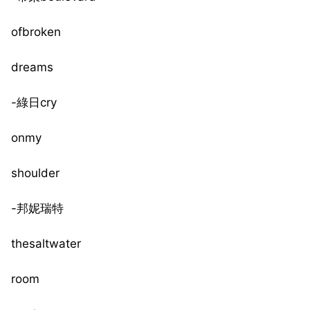
ofbroken
dreams
-綠日cry
onmy
shoulder
-邦妮瑞特
thesaltwater
room