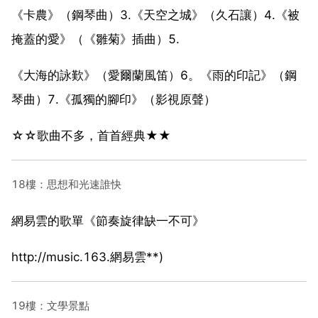
《卡農》（鋼琴曲）3.《天空之城》（久石讓）4.《被
掩蓋的愛》（《雛菊》插曲）5.
《大海的詠歎》（愛爾蘭風笛）6。《雨的印記》（鋼
琴曲）7.《孤獨的腳印》（影視原聲）
☆☆歌曲不多，首首經典★★
18樓：思想和光速誰快
網易雲的歌單《節奏旋律缺一不可》
http://music.163.網易雲**)
19樓：文學景點