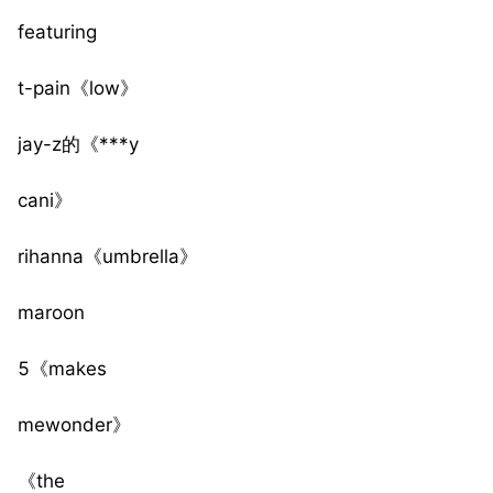
featuring
t-pain《low》
jay-z的《***y
cani》
rihanna《umbrella》
maroon
5《makes
mewonder》
《the