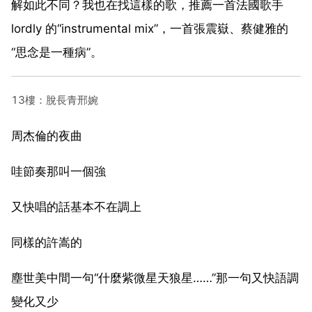
解如此不同？我也在找這樣的歌，推薦一首法國歌手
lordly 的“instrumental mix”，一首張震嶽、蔡健雅的
“思念是一種病”。
13樓：脫長青邢婉
周杰倫的夜曲
哇節奏那叫一個強
又快唱的話基本不在調上
同樣的許嵩的
塵世美中間一句“什麼紫微星天狼星……”那一句又快語調
變化又少