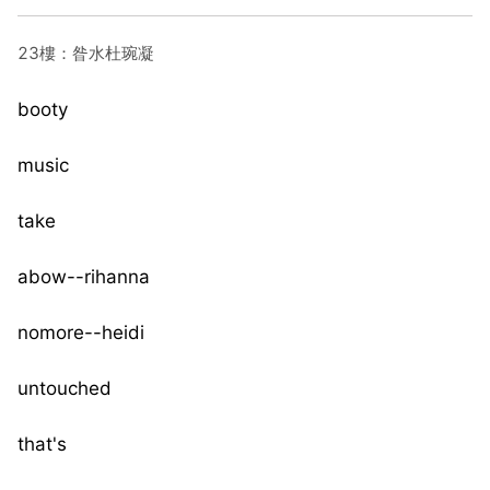
23樓：昝水杜琬凝
booty
music
take
abow--rihanna
nomore--heidi
untouched
that's