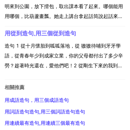
有創新精神...
明來到公園，放下揹包，取出課本看了起來。哪個能用
用哪個，比葫蘆畫瓢。她走上講台拿起話筒說起話來。
動詞 一般就是用來表示動作或狀態的詞彙。造句 1 老
用從到造句,用三個從到造句
師走上講台拿起話筒說起話來。2 弟弟開啟書包，拿出
一本作業本，認真地做起作業來。3 我一邊聽著 一邊
造句 1 從十月懷胎到呱呱落地，從 嗷嗷待哺到牙牙學
在...
語，從青春年少到成家立業，你的父母都付出了多少辛
勞？趁著時光還在，愛他們吧！2 從剛生下來的我到會
站立，會走，從會說話的我到畢業的我，從成年的我到
有家有事業的我。3 從剛生下來到年幼，從童年到青
相關推薦
春，從成年到老去。4 從清晨到黃昏，從清醒到入夢，
用成語造句，用三個成語造句
從孩...
用詞語造句造句,用三個詞語造句造句
用連續最有造句,用連續三個最有造句