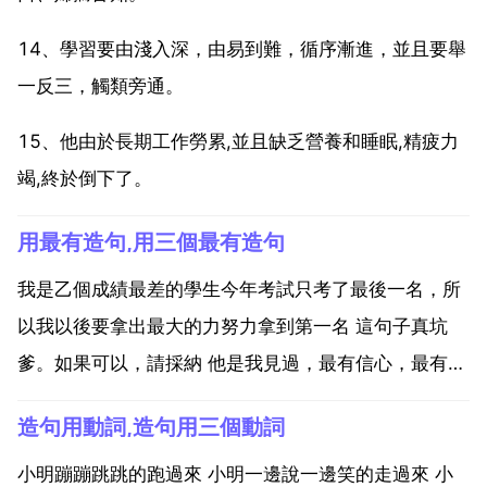
14、學習要由淺入深，由易到難，循序漸進，並且要舉
一反三，觸類旁通。
15、他由於長期工作勞累,並且缺乏營養和睡眠,精疲力
竭,終於倒下了。
用最有造句,用三個最有造句
我是乙個成績最差的學生今年考試只考了最後一名，所
以我以後要拿出最大的力努力拿到第一名 這句子真坑
爹。如果可以，請採納 他是我見過，最有信心，最有勇
氣，最有責任感的！她的表演，是最有名氣，最有特
造句用動詞,造句用三個動詞
色，最有藝術感的！故鄉的水最清 最明淨，而且也是最
美的。最有才華的人最有能力難道不是最可愛的人？最
小明蹦蹦跳跳的跑過來 小明一邊說一邊笑的走過來 小