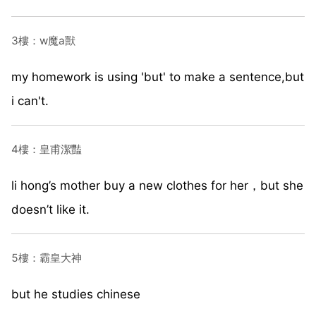
3樓：w魔a獸
my homework is using 'but' to make a sentence,but
i can't.
4樓：皇甫潔豔
li hong’s mother buy a new clothes for her，but she
doesn’t like it.
5樓：霸皇大神
but he studies chinese