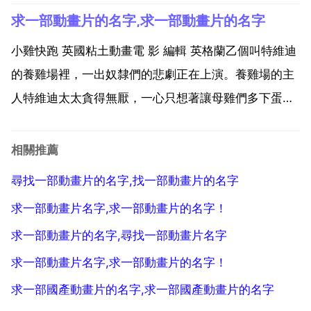
為它們小得可以鑽進你的口袋。不過，每個口袋龍都有
求一部動畫片的名字,求一部動畫片的名字
著自己響亮的名字 敢做敢為的菲爾波特 喜歡鑽研的斯
拜克斯 愛搞發明的斯克萊勃 熱衷運動的珠珠 嗜睡如
小雞快跑 英國粘土動畫電 影 編輯 英格蘭乙個叫特維迪
癖...
的養雞場裡，一出奴隸們的悲劇正在上演。養雞場的主
人特維迪太太貪得無厭，一心只想著讓母雞們多下蛋，
而特維迪先生則帶著兩條狼狗在整天監視母雞們的一舉
一動。要是哪只母雞下的蛋少了，那她隨時就會召來末
相關推薦
頂之災。母雞們整天生活得提心吊膽，生怕哪天厄運就
尋找一部動畫片的名字,找一部動畫片的名字
會降臨...
求一部動畫片名字,求一部動畫片的名字！
求一部動畫片的名字,尋找一部動畫片名字
求一部動畫片名字,求一部動畫片的名字！
求一部國產動畫片的名字,求一部國產動畫片的名字