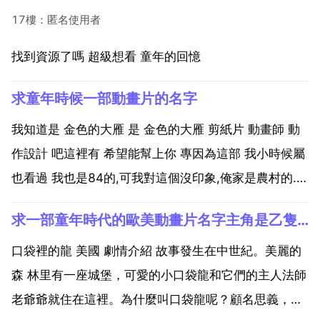
17樓：匿名使用者
找到資源了嗎 超級想看 童年的回憶
求童年時候一部動畫片的名字
我知道是 金色的大雁 是 金色的大雁 剪紙片 動畫師 動
作設計 吧這裡有 希望能幫上你 專因為這部 我小時候屬
也看過 我也是84的,可我對這個沒印象,俺家是農村的.我
記得我都很大了.才有電燈用.金色的大雁 大概是這個 時
求一部童年時代的歐美動畫片名字主角是乙隻綠色的小恐龍
間很遙遠了 金色的大雁，我小時候也看過這部動畫片...
口袋裡的龍 美國 劇情介紹 故事發生在中世紀。美麗的
森 林里有一座城堡，可愛的小口袋龍和它們的主人法師
老爺爺就住在這裡。為什麼叫口袋龍呢？顧名思義，因