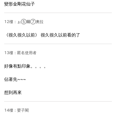
變形金剛花仙子
12樓：ぉ⑤爾⑦奧拉
《很久很久以前》 很久很久以前看的了
13樓：匿名使用者
好像有點印象。。。。
佔著先~~~
想到再來
14樓：嬰子閣