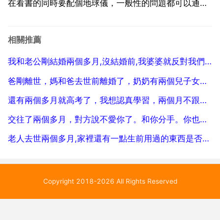
在看書的同時要配個地球儀，一般性的問題都可以通過
地球儀實體化，記得更牢固。最好是請個家教 看現在這
個情況，你只能找個地理家教了 1 2 我對地理生物資訊
相關推薦
一竅不通，但在過倆三個月就結業考了，我應該怎麼把
我和老公剛結婚兩個多月,沒結婚前,我婆婆就反對我們,一直讓老公和我分手,我老公堅持和我結婚，她管
握好...
爸剛離世，媽和爸去世前離婚了，奶奶有兩個兒子女兒，兩個兒子去世了，這種情況下，奶奶應由誰負責
還有兩個多月就高考了，我想認真學習，兩個月不跟男朋友聯絡，感情會不會變淡？他會不會不愛我了
交往了兩個多月，對方說不愛你了。和你分手。你也接受，但沒有馬上放下，很丟臉嗎？可不會去找他
老人去世兩個多月,家裡還有一點生前用過的東西是否可以掃墓時帶去墓地燒掉
Copyright 2018-2026 All Rights Reserved