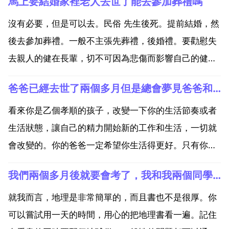
馬上要結婚家裡老人去世了能去參加葬禮嗎
沒有必要，但是可以去。民俗 先生後死。提前結婚，然
後去參加葬禮。一般不主張先葬禮，後婚禮。要勸慰失
去親人的健在長輩，切不可因為悲傷而影響自己的健
康。要及時正常的進食，給自己補充能量，可以有足夠
爸爸已經去世了兩個多月但是總會夢見爸爸和棺材還在家裡
的精力來處理眼下的事情。作為小輩要時給予力所能及
的幫助，包括心理上 物質上和生活上的幫助。遇到長輩
看來你是乙個孝順的孩子，改變一下你的生活節奏或者
因悲傷過度...
生活狀態，讓自己的精力開始新的工作和生活，一切就
會改變的。你的爸爸一定希望你生活得更好。只有你生
活得更好，他在天堂才會欣慰，你才是真正的孝子。爸
我們兩個多月後就要會考了，我和我兩個同學對生物地理一竅不通
爸已經去世了兩個多月，但是我總會夢見爸爸和棺材還
在家。你是不是經常回憶起你爸爸去世那幾天的氣氛和
就我而言，地理是非常簡單的，而且書也不是很厚。你
周圍的環境，...
可以嘗試用一天的時間，用心的把地理書看一遍。記住