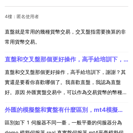
4樓：匿名使用者
直盤就是常用的幾種貨幣交易，交叉盤指需要換算的非
常用貨幣交易。
直盤和交叉盤那個更好操作，高手給培訓下，謝謝？
直盤和交叉盤那個更好操作，高手給培訓下，謝謝？其
實還是要看你喜歡哪個了。我喜歡直盤，我認為直盤
好。原因 外匯實盤交易中，可以作為交易貨幣的幣種有
十幾種，但在 的過程中，採用的是貨幣對的形式。其
外匯的模擬盤和實盤有什麼區別，mt4模擬盤和實盤的區別有哪些？
中，美元與另外一種可自由兌換的外幣之間的交易，習
慣上被稱為 直盤交易 如果交易物件為美元外的兩種可
區別如下 1 伺服器不同一臺，一般平臺的伺服器分為
自由兌換的...
demo 模擬伺服器 real 真實盤伺服器 mt4平臺模擬伺