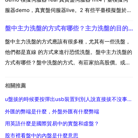
服器demo，真實盤伺服器live。2 有些平臺模擬盤於真
是盤的點差不一樣，視具體平臺而定，大多數模擬盤於
盤中主力洗盤的方式有哪些？主力洗盤的目的是什麼？
真實盤的點差是一樣的。一般模擬盤沒有加佣金 3 資料
傳輸，一般模擬平臺的資料傳輸...
盤中主力洗盤的方式應該有很多種，尤其有一些洗盤，
他們都是直線 的方式來進行恐慌洗盤。盤中主力洗盤的
方式有哪些？盤中洗盤的方式。有莊家抬高股價。或者
打壓股價。他從中吸籌。或者把獲利盤擠壓出去。主力
洗盤的目的是什麼？主要是兩個目的 1 清洗 買家的不
相關推薦
堅定浮籌。操。作是莊家拉公升股價最大的 敵人 清理
u盤拔的時候要按彈出usb裝置到別人說直接拔不沒事請問這個操作的原理是什麼能不能直接拔
後阻...
外匯的弊端是什麼，外盤外匯有什麼弊端
用英語什麼是國際貿易中的實盤和虛盤？
股市裡看盤中的內盤是什麼意思