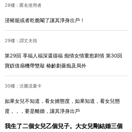
28樓：匿名使用者
浸豬籠或者乾脆閹了讓其淨身出戶！
29樓：謂丈夫拙
第29回 享福人福深還禱福 痴情女情重愈斟情 第30回
寶釵借扇機帶雙敲 椿齡劃薔痴及局外
30樓：沃騰流量卡
如果女兒不知道，看女婿態度，如果知道，看女兒態
度，，，要是離婚，讓其淨身出戶
我生了二個女兒乙個兒子。大女兒剛結婚三個