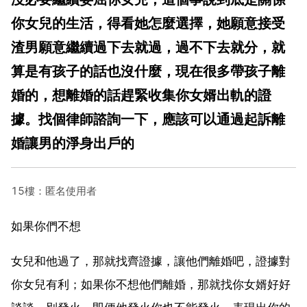
你女兒的生活，得看她怎麼選擇，她願意接受
渣男願意繼續過下去就過，過不下去就分，就
算是有孩子的話也沒什麼，現在很多帶孩子離
婚的，想離婚的話趕緊收集你女婿出軌的證
據。找個律師諮詢一下，應該可以通過起訴離
婚讓男的淨身出戶的
15樓：匿名使用者
如果你們不想
女兒和他過了，那就找齊證據，讓他們離婚吧，證據對
你女兒有利；如果你不想他們離婚，那就找你女婿好好