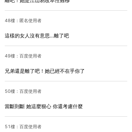
離吧！她是江山易改本性難移
48樓：匿名使用者
這樣的女人沒有意思…離了吧
49樓：百度使用者
兄弟還是離了吧！她已經不在乎你了
50樓：百度使用者
當斷則斷 她這麼狠心 你還考慮什麼
51樓：百度使用者