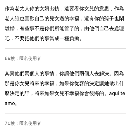
作為老丈人你的女婿出軌，這要看你女兒的意思，作為
老人誰也喜歡自己的兒女過的幸福，還有你的孫子也鬧
離婚，有些事不是你們所能管了的，由他們自己去處理
吧，不要把他們的事當成一種負擔。
69樓：匿名使用者
其實他們兩個人的事情，你讓他們兩個人去解決。因為
那是你女兒將來的幸福，如果你從容的決定讓她做出什
麼決定的話，將來如果女兒不幸福你會後悔的。aqui te
amo。
70樓：匿名使用者