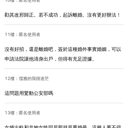
10樓：匿名使用者
勸其改邪歸正。若不成功，起訴離婚。沒有更好辦法！
11樓：匿名使用者
沒有好招，還是離婚吧，簽於這種婚外事實婚姻，可以
申請法院讓他清身出戶，但得有充足證據。
12樓：儒雅的我很迷茫
這問題用驚動公安部嗎
13樓：匿名使用者
女婿出軌和共她女性同居那就是重婚最，這種人要不得