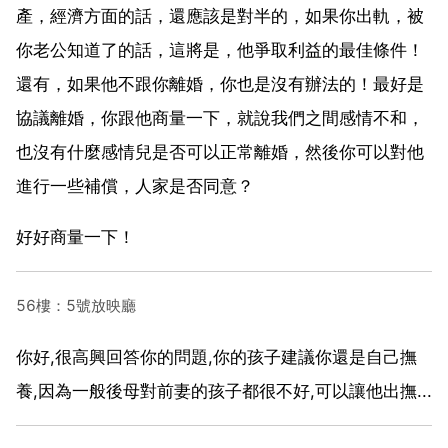
產，經濟方面的話，還應該是對半的，如果你出軌，被
你老公知道了的話，這將是，他爭取利益的最佳條件！
還有，如果他不跟你離婚，你也是沒有辦法的！最好是
協議離婚，你跟他商量一下，就說我們之間感情不和，
也沒有什麼感情兒是否可以正常離婚，然後你可以對他
進行一些補償，人家是否同意？
好好商量一下！
56樓：5號放映廳
你好,很高興回答你的問題,你的孩子建議你還是自己撫
養,因為一般後母對前妻的孩子都很不好,可以讓他出撫...