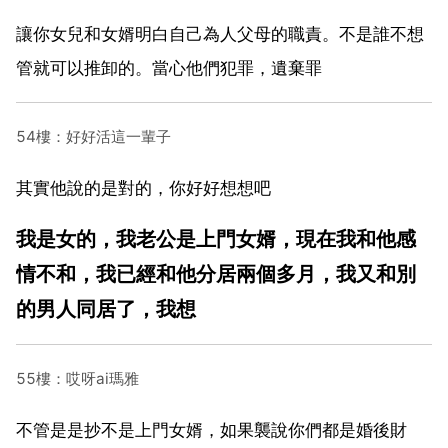
讓你女兒和女婿明白自己為人父母的職責。不是誰不想
管就可以推卸的。當心他們犯罪，遺棄罪
54樓：好好活這一輩子
其實他說的是對的，你好好想想吧
我是女的，我老公是上門女婿，現在我和他感
情不和，我已經和他分居兩個多月，我又和別
的男人同居了，我想
55樓：哎呀ai瑪雅
不管是是抄不是上門女婿，如果襲說你們都是婚後財