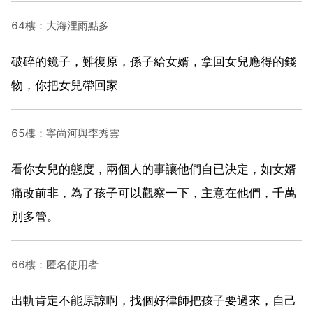
64樓：大海浬雨點多
破碎的鏡子，難復原，孫子給女婿，拿回女兒應得的錢
物，你把女兒帶回家
65樓：寧尚河與李秀雲
看你女兒的態度，兩個人的事讓他們自已決定，如女婿
痛改前非，為了孩子可以觀察一下，主意在他們，千萬
別多管。
66樓：匿名使用者
出軌肯定不能原諒啊，找個好律師把孩子要過來，自己