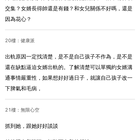
交集？女婿長得帥還是有錢？和女兒關係不好嗎，還是
因為花心？
20樓：健康派
出軌原因一定找清楚，是不是自己孩子不作為，是不是
還在缺點逼迫女婿出軌的。了解清楚可以單獨約女婿溝
通事情嚴重性，如果想好好過日子，就讓自己孩子改一
下脾氣和毛病，
21樓：無限心空
抓到她，跟她好好談談