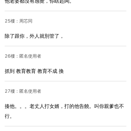
他老婆都沒有感覺，你瞎起鬨。
25樓：周芯同
除了跟你，外人就別管了，
26樓：匿名使用者
抓到 教育教育 教育不成 換
27樓：匿名使用者
揍他。。。老丈人打女婿，打的他告饒。叫你親爹也不
行。