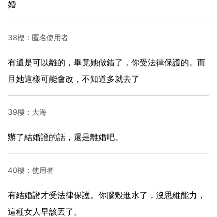
婚
38樓：匿名使用者
有還是可以離的，畢竟她做錯了，你受法律保護的。而
且她這樣可能會改，不知道多就去了
39樓：大海
辦了結婚證的話，還是離婚吧。
40樓：使用者
有結婚證才受法律保護。你腦殼進水了，沒思維能力，
這種女人早該丟了。