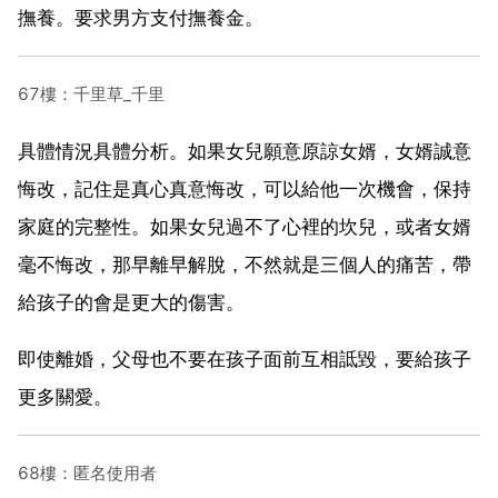
撫養。要求男方支付撫養金。
67樓：千里草_千里
具體情況具體分析。如果女兒願意原諒女婿，女婿誠意
悔改，記住是真心真意悔改，可以給他一次機會，保持
家庭的完整性。如果女兒過不了心裡的坎兒，或者女婿
毫不悔改，那早離早解脫，不然就是三個人的痛苦，帶
給孩子的會是更大的傷害。
即使離婚，父母也不要在孩子面前互相詆毀，要給孩子
更多關愛。
68樓：匿名使用者