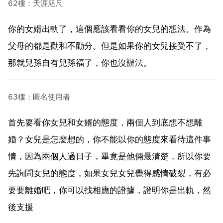
62樓：天涯咫尺
你的女婿出軌了，這個應該看看你的女兒的想法。作為
父母的都是勸和不勸分。但是如果你的女兒接受不了，
那就兒孫自有兒孫福了，你也沒辦法。
63樓：匿名使用者
首先要看你女兒和女婿的態度，兩個人到底想不想離
婚？女兒是怎麼想的，你不能以你的態度來看待這件事
情，因為兩個人過日子，畢竟是他倆最清楚，所以你要
先詢問女兒的態度，如果女兒女兒覺得感情破裂，有必
要要離婚吧，你可以找相應的證據，證明你是出軌，然
後支援