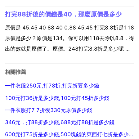
一件商品原價3000元，現打八折 活動結束後再提價百
打完88折後的價錢是40，那麼原價是多少
分之幾能恢復到原價？設提價x恢...
原價是 45.45 40 88 40 0.88 45.45 打完8.8折是118
原價是多少？原價是134。你可以用118去除以8.8，得
出的數就是原價了。原價。248打完8.8折是多少呢 解
已知原價248元，打8.8折，得現價 原價 打折數 248
88 248 0.88 218.24元 答 現價...
相關推薦
一件衣服250元,打78折,打完折要多少錢
100元打36折是多少錢,100元打45折多少錢
一件衣服打7 7折後330元原價多少錢
346元，打88折多少錢,688元打88折是多少錢
600元打75折是多少錢,500塊錢的東西打七折是多少錢怎麼算的求解