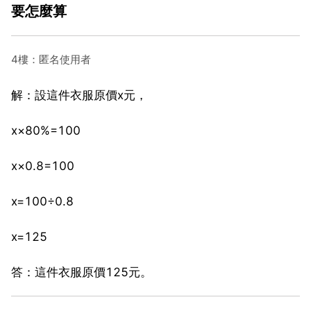
要怎麼算
4樓：匿名使用者
解：設這件衣服原價x元，
x×80%=100
x×0.8=100
x=100÷0.8
x=125
答：這件衣服原價125元。