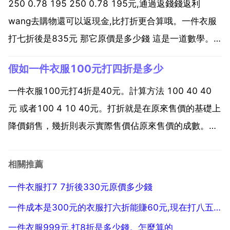
250 0.78 195 250 0.78 195元,通過返錢錢返利
wang去購物還可以返現金,比打折更合算哦。一件衣服
打七折後是835元 那它原價是多少錢 這是一道數學。
七折就是70 也就是0.7 835是折後 那麼原價就是 835
假如一件衣服100元打四折是多少
0.70 835 0.7 1192.85元。1192元 835 ...
一件衣服100元打4折是40元。計算方法 100 40 40
元 或者100 4 10 40元。打折就是在原來售價的基礎上
降價銷售，幾折則表示實際售價佔原來售價的成數。注
意 四折，就意味著實際售價是原來售價的40 您好，在
原來的 上打幾折就乘以0.幾 例如 100元打4折，100
相關推薦
0.4 40 如果...
一件衣服打7 7折後330元原價多少錢
一件成本是300元的衣服打六折能賺60元,現在打八五折能賺多少元
一件衣服999元,打8折是多少錢。怎麼算的