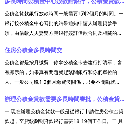
多長時間公積金中心放款給銀行，公積金貸款銀行一般多長時間放款？
公積金貸款銀行放款時間一般需要1到2個月的時間。一
銀行按公積金中心審批的結果通知申請人辦理貸款手
續，由借款人夫妻雙方與銀行簽訂借款合同及相關的合
同或協議，並將借款合同等手續送公積金中心複核，公
住房公積金多長時間交
積金中心核准後即劃撥委貸 由受託銀行按借款合同的約
定按時足額發放貸款。二 住房公積金，是指國家機關
公積金都是按月繳費，你拿公積金卡去建行打清單，會
國有企...
有顯示的，如果真有問題就趕緊問銀行和你們單位的
人。一般公司晚1 2個月繳費沒關係，只要不間斷就
行，我們單位就是3月份的才交1月和2月的。有按月交
辦理公積金貸款需要多長時間審批，公積金貸款銀行審批要多久
的，也有按年交的，一般都是按照月份。放心，住房公
積金都是統一辦理，一般不會漏掉誰的，但是貌似單位
一 現在辦理公積金貸款一般是從銀行申請住房公積金貸
應該發你個本...
款起，至貸款劃到貸款銀行需要18 19個工作日。二 具