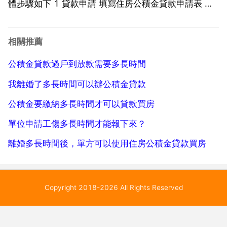
體步驟如下 1 貸款申請 填寫住房公積金貸款申請表 當
日完成 2 銀行進行貸前審查，同意後報市住房公積金管
理中心複審，2個工作日內完成。3 市住房公積金管理
相關推薦
中心對貸款進行審核，1個工作日內完成。4...
公積金貸款過戶到放款需要多長時間
我離婚了多長時間可以辦公積金貸款
公積金要繳納多長時間才可以貸款買房
單位申請工傷多長時間才能報下來？
離婚多長時間後，單方可以使用住房公積金貸款買房
Copyright 2018-2026 All Rights Reserved