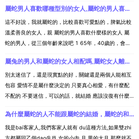
屬蛇男人喜歡哪種型別的女人,屬蛇的男人喜歡什麼樣的女人
這不好說，我就屬蛇的，比較喜歡可愛點的，脾氣比較
溫柔善良的女人，親 屬蛇的男人喜歡什麼樣的女人 屬
蛇的男人，從三個年齡來說吧 1 65年，40歲的，會喜
歡知性 感性，善解人意 體貼人的 溫柔又大方的 2 77
屬兔的男人和屬蛇的女人相配嗎,屬蛇女人離婚後可以和屬牛男人結婚嗎
年，28歲的，會喜歡漂亮 溫柔又開朗的3 89年，16歲
的，時尚活潑又亮麗可愛的 屬蛇的一般...
別太迷信了，還是現實點的好，關鍵還是兩個人能相互
包容 愛情不是屬什麼決定的 只要真心相愛，有什麼配
不配的 不要迷信，可以的話，就結婚 應該沒復有什麼
問制 題。因為，婚姻 愛情bai 家庭du 事業是否成功，
為什麼屬蛇的人不能跟屬蛇的結婚，屬蛇的和屬蛇的為什麼不能結婚
zhi不是命運 星座 屬 dao相決定的，而是個人的緣分 機
遇與努力。外國人沒有中國那麼多事，...
我是bai客家人,我們客家人就有 du這種方法,如果雙zhi
方都屬同乙個dao生肖,女的小內 月,男的大月,那麼就不