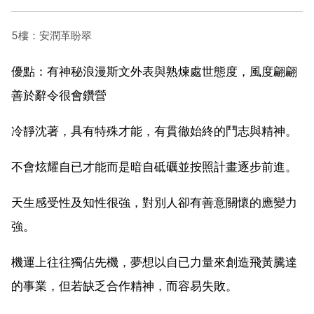
5樓：安潤革盼翠
優點：有神秘浪漫斯文外表與熟煉處世態度，風度翩翩
善於辭令很會鑽營
冷靜沈著，具有特殊才能，有貫徹始終的鬥志與精神。
不會炫耀自已才能而是暗自砥礪並按照計畫逐步前進。
天生感受性及知性很強，對別人卻有善意關懷的應變力
強。
機運上往往獨佔先機，夢想以自已力量來創造飛黃騰達
的事業，但若缺乏合作精神，而容易失敗。