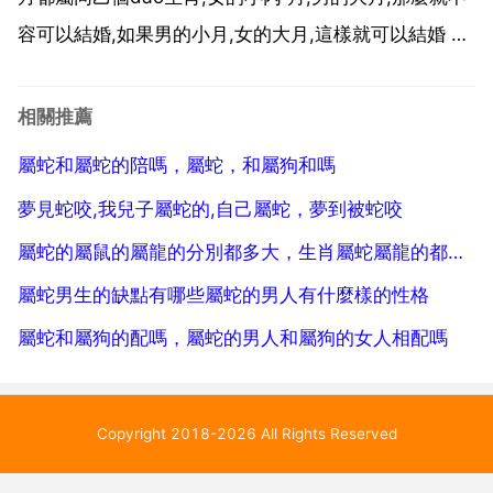
容可以結婚,如果男的小月,女的大月,這樣就可以結婚 以
前的前輩就這樣說,同年姐,樣樣起,同年妹,樣樣衰,就是
說,如果女的小的話,兩個人以後結了婚就什麼事都做不
相關推薦
起來,做什麼事都不好.而女...
屬蛇和屬蛇的陪嗎，屬蛇，和屬狗和嗎
夢見蛇咬,我兒子屬蛇的,自己屬蛇，夢到被蛇咬
屬蛇的屬鼠的屬龍的分別都多大，生肖屬蛇屬龍的都多大了？
屬蛇男生的缺點有哪些屬蛇的男人有什麼樣的性格
屬蛇和屬狗的配嗎，屬蛇的男人和屬狗的女人相配嗎
Copyright 2018-2026 All Rights Reserved