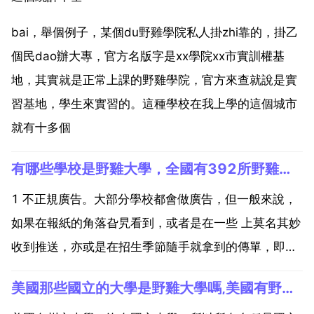
bai，舉個例子，某個du野雞學院私人掛zhi靠的，掛乙
個民dao辦大專，官方名版字是xx學院xx市實訓權基
地，其實就是正常上課的野雞學院，官方來查就說是實
習基地，學生來實習的。這種學校在我上學的這個城市
就有十多個
有哪些學校是野雞大學，全國有392所野雞大學分別是哪些學校
1 不正規廣告。大部分學校都會做廣告，但一般來說，
如果在報紙的角落旮旯看到，或者是在一些 上莫名其妙
收到推送，亦或是在招生季節隨手就拿到的傳單，即便
不是 野雞大學 的，也多半是些冷清的專科學校。2 主
美國那些國立的大學是野雞大學嗎,美國有野雞大學嗎？
動上門的招生老師。作為典型的這篇機構，野雞大學 常