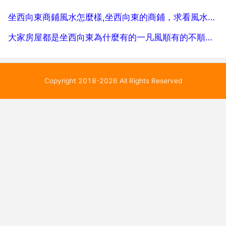
其住宅周圍的大環境，是否與風水理論相一致。其次看
坐西向東商鋪風水怎麼樣,坐西向東的商鋪，求看風水財位布置！！
其宅內的格...
大家房屋都是坐西向東為什麼有的一凡風順有的不順利呢是不是向局不好呢
Copyright 2018-2026 All Rights Reserved