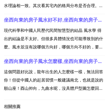
水理論相一致。其次看其宅內的格局分布是否合理。室
內主要看門 廚 廁，金鎖玉關講究南低北高，西低東
坐西向東的房子風水好不好,坐西向東的房子風水怎樣
高，及其它四宮的配合，這叫八宮辯證。坐西向東的
房，風水上不好，尤其不利長子。詳解請看私信。風水
現代科學和中國人民歷代民間智慧型的結晶 風水學 得
學是一門嚴謹...
出的結論是不太好。但很多具體情況也可能導致別的什
麼。風水並沒有說哪個方向好，哪個方向不好的，要看
具體住的是什麼人，以及周圍環境和屋內環境而定，什
坐西向東的房子風水怎麼樣,坐西向東的房子風水2023年新建好嗎
麼方向都有好風水的房子。從科學方面上來講也不好，
太陽從早上曬你家一直曬到下午你說你不難受嗎？看你
這個問題好比說，龍年出生的人怎麼樣一樣，無法回答
在 地區，...
你！但從中國人的起居習慣一般建議南北，也就是說的
順山座！酉山夘向，九曲水呢，沒具體戶型圖怎麼回
答?坐西向東的房子風水怎麼樣 按易學大師邵偉華極力
推崇的金鎖玉關派風水原理 乙個房子的好壞，首先應看
相關推薦