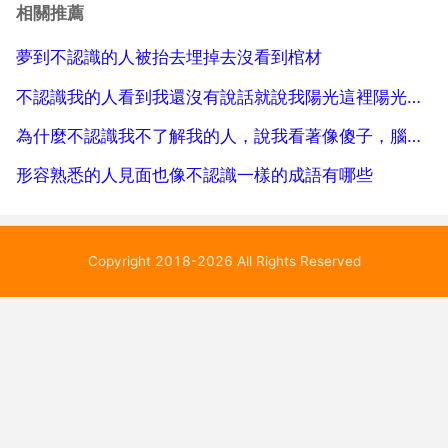
很多人，尤其是英語國家的學生，是沒有第二語言的 但
相關推薦
是不同國家也會鼓勵學生學習外語，就你提問的英語國
夢到不認識的人被抬去埋掉去沒看到棺材
家而言...
不認識我的人看到我還沒有說話就說我陽光這裡陽光指什麼看也
為什麼不認識我不了解我的人，說我看著像傻子，腦子不好使
形容熟悉的人見面也像不認識一樣的成語有哪些
Copyright 2018-2026 All Rights Reserved