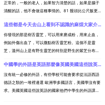
正常的，一般的老人，如果智力清楚的話，如果是腦子
清醒的話，他不會做這種事情的。81 饅頭比公尺飯更
益補鋅 82 煮粥和燒菜不能放鹼 83 粽子的營養全面 84
這些都是今天去山上看到不認識的麻煩大家介紹下。特別是像靈芝一
飯菜不宜 趁熱吃 85 多吃黑色食物可補腎 86 多吃玉公
尺好處多 87 不宜吃開口的糖炒板...
你發現的那是樹舌靈芝，可以用來磨成粉，用來止血，
例如外傷出血了，可以撒點樹舌靈芝粉。這個不是靈
芝，溫州山上是有野生靈芝的特別是野生的紫芝分布還
是比較多的。我也是溫州的 每年都有採，一般去 平陽
中國學的外語是英語那麼像英國美國這些說英文的國家的外語學什
蒼南等地採野生紫芝。靈芝，今天在山上看到的，大家
看看是什麼蘑菇之類的？不認識，感覺是不是靈芝啊？
沒有統一必修的外語，有些學校可能會要求從法語西語
看 是靈芝...
德語之類的一堆裡邊選 歐洲學多國語言，美國學沒有要
求。美國英國這些說英語的國家他們中學生的外語課教
哪國語言 中國以外國家的學生學外語是選擇性的 所以