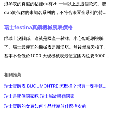
浪琴表的真假的帖裡du有zhi一半以上是這個款式。屬
dao於低仿的未知名系列的，不符合浪琴全系列的特
徵，表盤，鑽，針的長度等，假得不能再假了 而且，浪
瑞士festina真鑽機械腕表價格
琴表後面有個型號，是l開頭的一串數字 我朋友送我一
塊浪琴手錶我想知道這塊手錶是真的假的，求大神幫
跟瑞士沒關係。這就是國產一雜牌。小心點吧別被騙
我...
了。瑞士最便宜的機械表是斯沃琪。然後就屬天梭了。
基本不會低於1000.天梭機械表最便宜國內也要3000以
上。國外也要2500以上。弄個百十來塊的雜牌冒充瑞
士名錶各種鑑定書什麼的只有山寨貨這樣。難道我在法
相關推薦
國香榭麗舍大街買到了國產雜牌？festina 跪求f...
瑞士寶爵表 BIJOUMONTRE 怎麼樣？想買一塊手錶，有
瑞士是哪個國家呢 瑞士屬於哪個國家
瑞士寶爵的女表如何？品牌屬於什麼檔次的