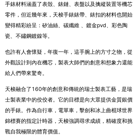
手錶材料涵蓋了表殼、錶鏈、表盤以及擒縱裝置等機芯
零件，但近幾年來，天梭手錶錶帶、錶扣的材料也開始
變得精彩紛呈：矽油絲、碳纖維 、鍍金pvd、彩色陶
瓷、不鏽鋼鍍鎳等。
也許有人會懷疑，年復一年，這手腕上的方寸之物，從
外觀設計到內在機芯，製表大師們的創意和想象力還能
給人們帶來驚奇。
天梭融合了160年的創意和傳統的瑞士製表工藝，是瑞
士製表業中的佼佼者。它的目標是向大眾提供金質銀價
的手錶。作為自行車，電單車，擊劍和冰上曲棍球世界
錦標賽的指定計時器，天梭強調尋求成績，精確度和挑
戰自我極限的體育價值。