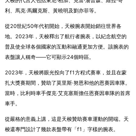
天梭的代言人包括東尼·柏加、克雷·湯普森、維拉·哥
利、馬克·馬爾克斯、黃曉明及劉亦菲等。
從20世紀50年代初開始，天梭腕表開始銷往世界各
地。2023年，天梭釋出了航行者腕表，以紀念航空的
普及使全球各個國家的互動和融通更加方便。該腕表的
表盤讓人稱奇——它可顯示24個時區。
2023年，天梭將眼光投向了f1方程式賽車，並且在蒙
扎大獎賽期間，贊助了莫里斯·努恩和他的恩賽因車隊。
當時，比利時車手傑克·艾克塞斯擔任恩賽因車隊的首席
車手。
從嚴格的意義上講，這是天梭贊助賽車運動的開端。天
梭還專門設計了幾款表盤帶有「f1」字樣的腕表。