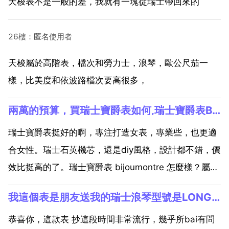
天梭表不是一般的差，我就有一塊從瑞士帶回來的
26樓：匿名使用者
天梭屬於高階表，檔次和勞力士，浪琴，歐公尺茄一
樣，比美度和依波路檔次要高很多，
兩萬的預算，買瑞士寶爵表如何,瑞士寶爵表BIJOUMONTRE怎麼樣？屬於什麼檔次的？
瑞士寶爵表挺好的啊，專注打造女表，專業些，也更適
合女性。瑞士石英機芯，還是diy風格，設計都不錯，價
效比挺高的了。瑞士寶爵表 bijoumontre 怎麼樣？屬於
什麼檔次的？瑞士寶爵 bijoumontre 是瑞士著名腕表品
我這個表是朋友送我的瑞士浪琴型號是LONGINES WATCH CO W R
牌，自成立以來，一直致力於為女性創造出精湛卓越的
腕表，不斷創新，突破製表界限...
恭喜你，這款表 抄這段時間非常流行，幾乎所bai有問