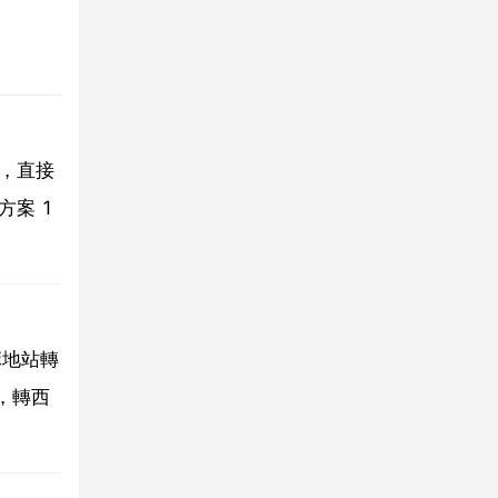
，直接
案 1
麻地站轉
，轉西