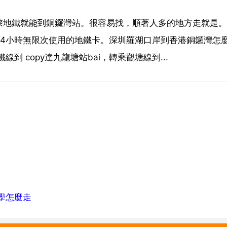
乘地鐵就能到銅鑼灣站。很容易找，順著人多的地方走就是。
24小時無限次使用的地鐵卡。深圳羅湖口岸到香港銅鑼灣怎
 copy達九龍塘站bai，轉乘觀塘線到...
學怎麼走