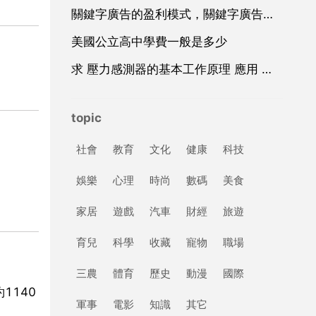
關鍵字廣告的盈利模式，關鍵字廣告廣告
美國公立高中學費一般是多少
求 壓力感測器的基本工作原理 應用 和設計 方面的資料
topic
社會
教育
文化
健康
科技
娛樂
心理
時尚
數碼
美食
家居
遊戲
汽車
財經
旅遊
育兒
科學
收藏
寵物
職場
三農
體育
歷史
動漫
國際
1140
軍事
電影
知識
其它