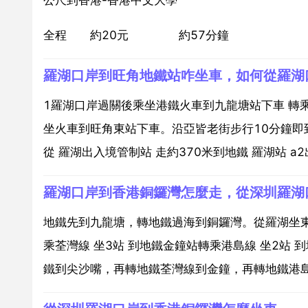
全程 約20元 約57分鐘
羅湖口岸到旺角地鐵站咋坐車，如何從羅湖
1羅湖口岸過關後乘坐港鐵火車到九龍塘站下車 轉
坐火車到旺角東站下車。沿亞皆老街步行10分鐘即到
從 羅湖出入境管制站 走約370米到地鐵 羅湖站 a2
羅湖口岸到香港銅鑼灣怎麼走，從深圳羅湖
地鐵先到九龍塘，轉地鐵過海到銅鑼灣。從羅湖坐東鐵
乘荃灣線 坐3站 到地鐵金鐘站轉乘港島線 坐2站
鐵到尖沙嘴，再轉地鐵荃灣線到金鐘，再轉地鐵港島