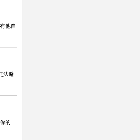
有他自
無法避
你的