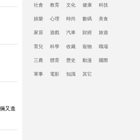
社會
教育
文化
健康
科技
娛樂
心理
時尚
數碼
美食
家居
遊戲
汽車
財經
旅遊
育兒
科學
收藏
寵物
職場
三農
體育
歷史
動漫
國際
軍事
電影
知識
其它
你倆又進