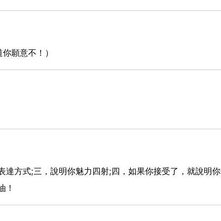
道你願意不！）
種表達方式;三，說明你魅力四射;四，如果你接受了，就說明
油！