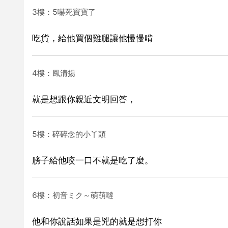
3樓：5嚇死寶寶了
吃貨，給他買個雞腿讓他慢慢啃
4樓：鳳清揚
就是想跟你親近文明回答，
5樓：碎碎念的小丫頭
膀子給他咬一口不就是吃了麼。
6樓：初音ミク～萌萌噠
他和你說話如果是兇的就是想打你