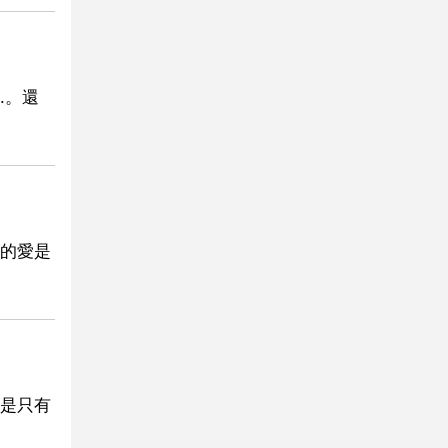
.。還
的愛是
是只有