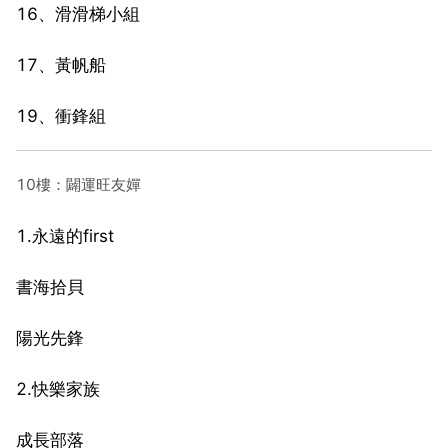
16、滑滑梯小組
17、黃帆船
19、衝鋒組
10樓：闢運旺友嬋
1.永遠的first
書海拾貝
陽光先鋒
2.快樂家族
成長部落