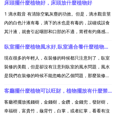
床頭擺什麼植物好，床頭放什麼植物好
1 滴水觀音 有清除空氣灰塵的功效。但是，滴水觀音莖
內的白色汁液有毒，滴下的水也是有毒的，誤碰或誤食
其汁液，就會引起咽部和口部的不適，胃裡有灼痛感。
應當特別注意防止幼兒誤食。但是滴水觀音並不屬於致
臥室擺什麼植物風水好,臥室適合養什麼植物對風水好
癌植物。2 君子蘭 釋放氧氣，吸收煙霧的清新劑一株成
年的君子蘭，一晝夜能吸收1立升空氣,釋放80 的氧氣...
現在很多的年輕人，在裝修的時候都只注意到了，臥室
裝修的美觀，但是卻沒有注意到臥室的風水問題，風水
是我們在裝修的時候不能忽略的乙個問題，那麼裝修臥
室的時候需要注意哪些問題呢？臥室裝修又有哪些禁忌
客廳擺什麼植物可以旺財，植物擺放有什麼禁忌
呢？臥室是我們睡覺的地方，不是隨便裝修就可以的，
很多的業主就是由於臥室的布置不得當，導致了整個家
客廳裡擺放搖錢樹，金錢樹，金鑽，金錢兜，發財樹，
庭的氣韻不暢...
幸福樹，富貴竹，龜背竹，白掌，或者紅掌，看看有沒