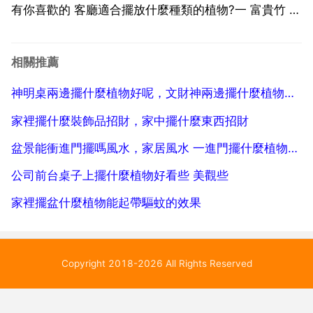
有你喜歡的 客廳適合擺放什麼種類的植物?一 富貴竹 二
鴻運當頭 三 蓬萊松 四 七葉蓮 五 發財樹 六 金錢樹 一
富貴竹 富貴竹又稱萬年竹，其葉片濃綠色，長勢旺，栽
相關推薦
培較為廣泛。一般多用於家庭瓶插或盆栽...
神明桌兩邊擺什麼植物好呢，文財神兩邊擺什麼植物最好
家裡擺什麼裝飾品招財，家中擺什麼東西招財
盆景能衝進門擺嗎風水，家居風水 一進門擺什麼植物最好
公司前台桌子上擺什麼植物好看些 美觀些
家裡擺盆什麼植物能起帶驅蚊的效果
Copyright 2018-2026 All Rights Reserved