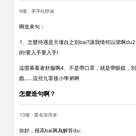
9樓：茅萍杜靜涵
啊造來句：
1、怎麼待遇是天壤自之別bai?讓我情何以堪啊du2
的!要入手要入手!
這螢幕看著舒服啊4、不是帶口罩，就是帶眼鏡，
戲……這些九零後小學弟啊
怎麼造句啊？
10樓：匿名使用者
你好，很高bai興為解答du: