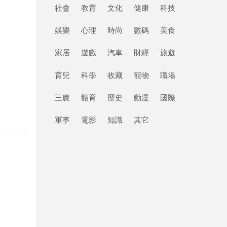
社會
教育
文化
健康
科技
娛樂
心理
時尚
數碼
美食
家居
遊戲
汽車
財經
旅遊
育兒
科學
收藏
寵物
職場
三農
體育
歷史
動漫
國際
軍事
電影
知識
其它