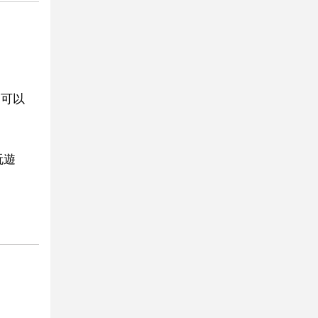
3可以
玩遊