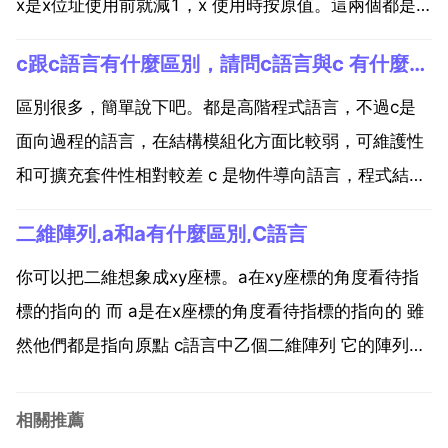
x是x位址使用前就減1，x 使用時按原值。這兩個都是
每迴圈一次，位址減1.c語言中x 和 x的區別？c語言中
c跟c語言有什麼區別，請問c語言與c 有什麼區別
提供了自增1運算子 和自減1運算子 而...
區別很多，簡單說下吧。都是高階程式語言，不過c是
面向過程的語言，在結構模組化方面比較弱，可維護性
和可擴充套件性相對較差 c 是物件導向語言，程式結構
可實現模組化，便於維護和修改。其實兩種語言應用都
二維陣列,a和a有什麼區別,C語言
很廣，不過c語言是基礎，包括c 在內的大多數高階語言
都是從c衍生的，只是在某些方面降低程式設計難度，
你可以把二維想象成xy座標。a在xy座標的角度看待指
但是...
標的指向的 而 a是在x座標的角度看待指標的指向的 雖
然他們都是指向原點 c語言中乙個二維陣列 它的陣列名
是a 那a和 a有什麼區別?對於二維陣列名a和 a,二者的
區別在於型別不同。對於type a m n 當使用a時,可以等
相關推薦
同於二級指標type ...