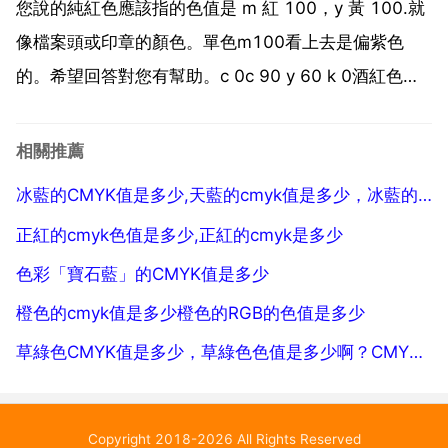
象。4 然後選擇模式。5...
您說的純紅色應該指的色值是 m 紅 100，y 黃 100.就
像檔案頭或印章的顏色。單色m100看上去是偏紫色
的。希望回答對您有幫助。c 0c 90 y 60 k 0酒紅色是
一種顏色，深紅色有一點發紫，比較絢麗，常用在服
裝，染髮等地方。融合了紅色熱情與黑色壓抑的酒紅
相關推薦
色，在宗教中常被視為高貴的色彩，象...
冰藍的CMYK值是多少,天藍的cmyk值是多少，冰藍的cmyk值是多少？
正紅的cmyk色值是多少,正紅的cmyk是多少
色彩「寶石藍」的CMYK值是多少
橙色的cmyk值是多少橙色的RGB的色值是多少
草綠色CMYK值是多少，草綠色色值是多少啊？CMYK的！！
Copyright 2018-2026 All Rights Reserved