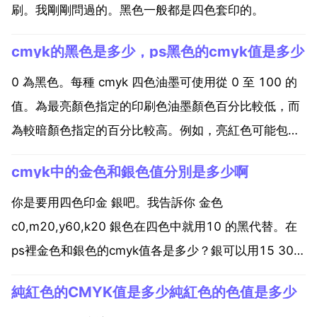
刷。我剛剛問過的。黑色一般都是四色套印的。
cmyk的黑色是多少，ps黑色的cmyk值是多少
0 為黑色。每種 cmyk 四色油墨可使用從 0 至 100 的
值。為最亮顏色指定的印刷色油墨顏色百分比較低，而
為較暗顏色指定的百分比較高。例如，亮紅色可能包含
2 青色 93 洋紅 90 黃色和 0 黑色。cmyk是什麼。
cmyk中的金色和銀色值分別是多少啊
cmyk也稱作印刷色彩模式，顧名思義就是用來印刷的。
它和rgb相比有乙個很大...
你是要用四色印金 銀吧。我告訴你 金色
c0,m20,y60,k20 銀色在四色中就用10 的黑代替。在
ps裡金色和銀色的cmyk值各是多少？銀可以用15 30
的黑，金一般用的比較深點的是c40m50y100。操作如
純紅色的CMYK值是多少純紅色的色值是多少
下 1 首先開啟ps軟體。2 然後匯入一張 3 然後點選影