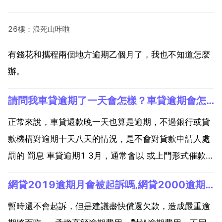
26樓：浪死山咔啦
有錢花和攜程兩個地方逾期乙個月了，我也不知道怎麼
辦。
請問我車貸逾期了一天會怎樣？車貸逾期會怎麼樣
正常來說，車貸還款晚一天也算是逾期，不過銀行或貸
款機構對逾期十天八天的情況，是不會對貸款申請人處
罰的 罰息 車貸逾期1 3月，通常會以 或上門形式催款，
有部分機構會罰息 如果連續超過三個月不還款，逾期記
網貸2019逾期月會被起訴嗎,網貸2000逾期2個月會被起訴嗎？
錄就有可能錄入徵信系統 嚴重時，會被告上法庭，車貸
申請人無力償還時，有權將車輛強行拖走，通過法院
暫時還不會起訴，但是建議盡快償還欠款，造成嚴重逾