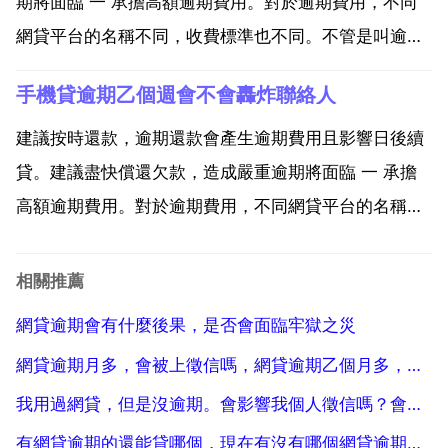
拍...
期將面臨 一 承擔高額逾期費用。對於逾期費用，不同
網貸平台的名稱不同，收費標準也不同。不管是叫逾期
罰息 逾期管理還是其它五花八門的名字，收費標準都非
手機貸逾期乙個週會不會轟炸聯絡人
常高。因此，有能力按時還款的，千萬不要逾期。二 承
受平台花式催收。催收一般分為三個階段 第乙個階段，
建議按時還款，逾期還款會產生逾期費用且影響日後續
剛逾...
貸。建議盡快償還欠款，造成嚴重逾期將面臨 一 承擔
高額逾期費用。對於逾期費用，不同網貸平台的名稱不
同，收費標準也不同。不管是叫逾期罰息 逾期管理還是
其它五花八門的名字，收費標準都非常高。因此，有能
相關推薦
力按時還款的，千萬不要逾期。二 承受平台花式催收。
網貸逾期會有什麼後果，是否會面臨牢獄之災
催收一...
網貸逾期月多，會被上徵信嗎，網貸逾期乙個月多，會被上徵信嗎？
我用過網貸，但是沒逾期。會影響我個人徵信嗎？會不會影響我以後貸款買車買房
有網貸逾期的還能貸哪個，現在有沒有哪個網貸逾期也能貸的