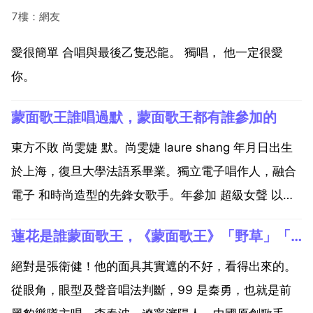
7樓：網友
愛很簡單 合唱與最後乙隻恐龍。 獨唱， 他一定很愛
你。
蒙面歌王誰唱過默，蒙面歌王都有誰參加的
東方不敗 尚雯婕 默。尚雯婕 laure shang 年月日出生
於上海，復旦大學法語系畢業。獨立電子唱作人，融合
電子 和時尚造型的先鋒女歌手。年參加 超級女聲 以中
國選秀史最高票數出道 年月發行首晌滲張個人ep大碟
蓮花是誰蒙面歌王，《蒙面歌王》「野草」「蓮花」是誰
夢之浮橋 同年月發行個人首張 在梵谷的星空下 年演唱
電影 非誠勿擾 主題曲 信以為真...
絕對是張衛健！他的面具其實遮的不好，看得出來的。
從眼角，眼型及聲音唱法判斷，99 是秦勇，也就是前