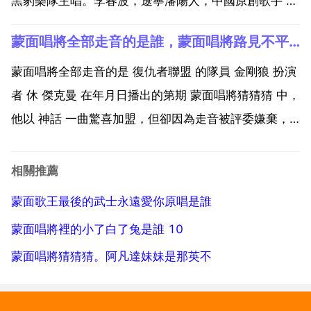
黑豹樂隊主唱。李春波，遼寧瀋陽人，中國原創歌手 詞
曲作家 導演。1993年由李春波發行自己作詞 作曲並演
蒙面唱將全部走音的是誰，蒙面唱將路見不平一聲吼是誰
唱的單曲 小芳 同年由中國唱片廣州公司出版發行的同
名 獲1993年度全國十大最受歡迎男歌手獎。1 ...
蒙面唱將全部走音的是 復仇者聯盟 的隊員 金剛狼 扮演
者 休 傑克曼 在年月日播出的第期 蒙面唱將猜猜猜 中，
他以 神話 一曲驚喜加盟，但卻因為走音被評委嫌棄，
最終慘遭淘汰。他本來非常期待這個機會，因為他覺得
能夠在觀眾面前展現自己從未具備過的 實力，但由於咐
相關推薦
明緊張 缺乏磨簡毀排練等原因，導致表現並不...
蒙面歌王最後的武士永遠愛你原唱是誰
蒙面唱將裡的小了白了兔是誰 10
蒙面唱將猜猜猜。阿凡達妹妹是那英不