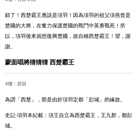
錯了！西楚霸王應該是項羽！因為項羽的祖父項燕曾是
楚國的大將，在奮力保護楚國的戰鬥中英勇戰死！所
以，項羽後來就想復興楚國，故自稱西楚霸王！望，謝
謝。
蒙面唱將猜猜猜 西楚霸王
4樓：碧昌
為謂「西楚」，那是由於項羽定都「彭城」的緣故。
史記·項羽本紀載：項王自立為西楚霸王，王九郡，都彭
城。