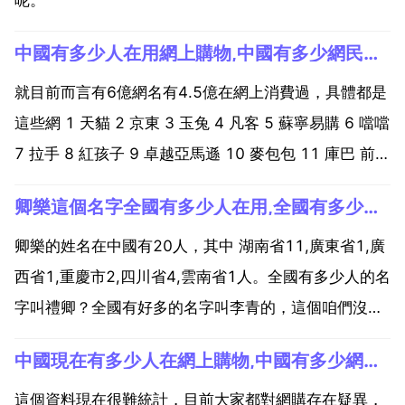
中國有多少人在用網上購物,中國有多少網民？有多少人在網上購物呢？
就目前而言有6億網名有4.5億在網上消費過，具體都是
這些網 1 天貓 2 京東 3 玉兔 4 凡客 5 蘇寧易購 6 噹噹
7 拉手 8 紅孩子 9 卓越亞馬遜 10 麥包包 11 庫巴 前段
時間看過新聞，中國現在的網民有5億多，在網上購物
卿樂這個名字全國有多少人在用,全國有多少人的名字叫禮卿？？？
的也有兩三個億的人吧 中國差不多有10 的人網購過！
也就是說...
卿樂的姓名在中國有20人，其中 湖南省11,廣東省1,廣
西省1,重慶市2,四川省4,雲南省1人。全國有多少人的名
字叫禮卿？全國有好多的名字叫李青的，這個咱們沒法
給你查多少個，咱們不是那個戶籍科，也不是公安局，
中國現在有多少人在網上購物,中國有多少網民？有多少人在網上購物呢？
這也查不了 全國有多少人的名字叫禮卿，肯定有很多。
有上千吧！禮卿在70年代的時候很好人取的 ...
這個資料現在很難統計，目前大家都對網購存在疑異，