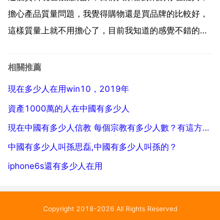
擔心產品質量問題，我覺得購物還是買品牌的比較好，
這樣質量上就不用擔心了，目前我知道的感覺不錯的店
有京東 歐酷 噹噹 多了去了，你看看個大 的註冊人數就
知道了，不過多是多，就不知道真正買東西的人有多
相關推薦
少，反正我是有什麼要買了才上去逛逛，了解一下資
現在多少人在用win10，2019年
訊。還是很...
資產1000萬的人在中國有多少人
現在中國有多少人信教 每個宗教有多少人數？有這方面的統計嗎
中國有多少人叫孫思磊,中國有多少人叫孫的？
iphone6s還有多少人在用
Copyright 2018-2026 All Rights Reserved