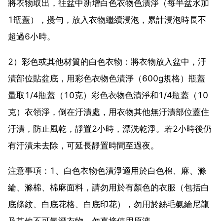
將衣物取出，往盆中新增白色衣物色漬淨（每半盆水加
1瓶蓋），攪勻，放入衣物繼續浸泡，累計浸泡時長不
超過6小時。
2）彩色或其他材質的白色衣物：將衣物放入盆中，汙
漬部位貼盆底，用彩色衣物色漬淨（600g規格）瓶蓋
量取1/4瓶蓋（10克）彩色衣物色漬淨和1/4瓶蓋（10
克）衣領淨，倒在汙漬處，用衣物其他無汙漬部位蓋住
汙漬，防止風乾，靜置2小時，漂洗乾淨。若2小時後仍
有汙漬未去除，可延長靜置時間至過夜。
注意事項：1、白色衣物色漬淨適用於白色棉、麻、滌
綸、滌棉、棉麻面料，請勿用於有顏色的衣服（包括白
底條紋、白底花格、白底印花），勿用於絲毛氨綸尼龍
及其他不可氯漂衣物，勿直接使用原液。