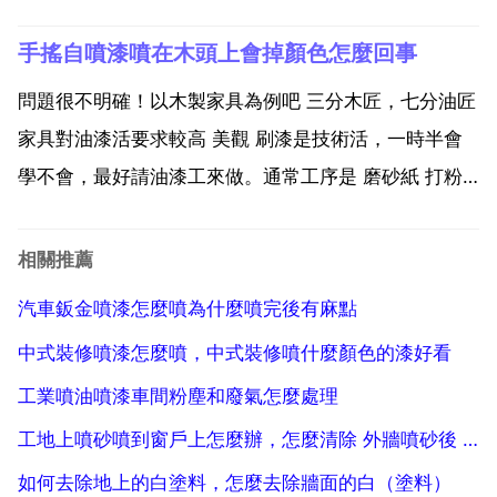
酒精清洗乾淨，然後重新安裝。.壓力不足 自噴脫漆劑
手搖自噴漆噴在木頭上會掉顏色怎麼回事
需要通過壓縮氣體來噴出，如果壓力不足，也會導致噴
不出 凱。可以檢查氣罐是否有足夠的壓力，或者更換氣
問題很不明確！以木製家具為例吧 三分木匠，七分油匠
罐。...
家具對油漆活要求較高 美觀 刷漆是技術活，一時半會
學不會，最好請油漆工來做。通常工序是 磨砂紙 打粉
子 刷底漆 磨砂紙 刷面漆。必要時再刷幾道面漆，每道
刷漆前要等前道漆乾透，磨砂紙。自己看看每道都做好
相關推薦
了嗎？再說因為噴漆就是直接注進木頭了，掉色大多
汽車鈑金噴漆怎麼噴為什麼噴完後有麻點
都...
中式裝修噴漆怎麼噴，中式裝修噴什麼顏色的漆好看
工業噴油噴漆車間粉塵和廢氣怎麼處理
工地上噴砂噴到窗戶上怎麼辦，怎麼清除 外牆噴砂後 噴到窗戶玻璃上的砂
如何去除地上的白塗料，怎麼去除牆面的白（塗料）