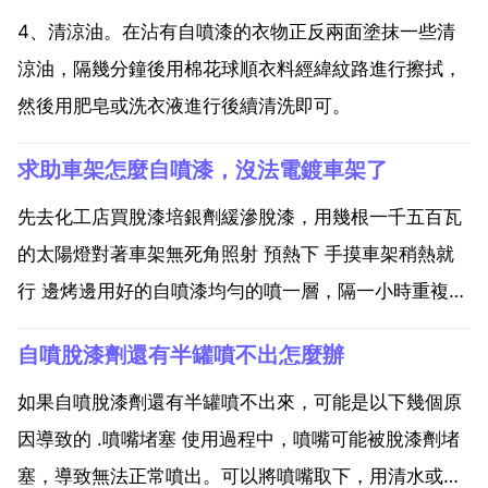
4、清涼油。在沾有自噴漆的衣物正反兩面塗抹一些清
涼油，隔幾分鐘後用棉花球順衣料經緯紋路進行擦拭，
然後用肥皂或洗衣液進行後續清洗即可。
求助車架怎麼自噴漆，沒法電鍍車架了
先去化工店買脫漆培銀劑緩滲脫漆，用幾根一千五百瓦
的太陽燈對著車架無死角照射 預熱下 手摸車架稍熱就
行 邊烤邊用好的自噴漆均勻的噴一層，隔一小時重複噴
一層，噴個，遍就很好了 油漆要保持配哪宴用同樣的
自噴脫漆劑還有半罐噴不出怎麼辦
最後烤乾後再噴一層光油就行了。烤的溫度要注意控
制，太熱了會有氣泡。再補的話漆面就不均勻了 以上是
如果自噴脫漆劑還有半罐噴不出來，可能是以下幾個原
一點我...
因導致的 .噴嘴堵塞 使用過程中，噴嘴可能被脫漆劑堵
塞，導致無法正常噴出。可以將噴嘴取下，用清水或者