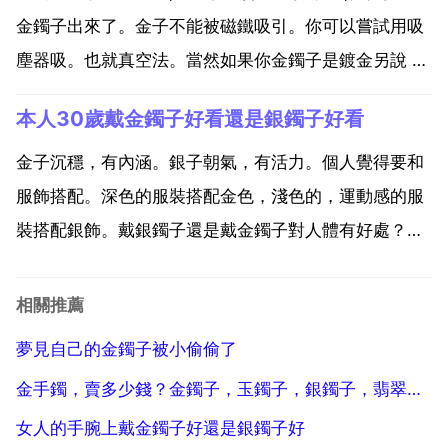
覺。金手鐲佩...
金鐲子出來了。金子不能被磁鐵吸引。你可以嘗試用吸
塵器吸。也就真空法。當然如果你金鐲子是鍍金另說 沒
有什麼好辦法,在家裡只好慢慢找吧 或找相關單位去借
本人30歲戴金鐲子好看還是銀鐲子好看
金屬探測儀,可能找到吧 金鐲子沒有辦法吸引的。還是
慢慢找吧。有食用油或者洗潔精等等潤滑液搞定 你是個
金子沉穩，有內涵。銀子朝氣，有活力。個人覺得要和
小...
服飾搭配。深色的服裝搭配金色，淺色的，運動感的服
裝搭配銀飾。戴銀鐲子還是戴金鐲子對人體有好處？為
什麼？戴銀的話可以知道體質如何。如果是酸性體質的
話，銀會越帶越暗淡的 如果是鹼性體質的話，銀會越帶
相關推薦
越亮的。戴金屬的鐲子沒聽說對身體有好處，只是有些
夢見自己的金鐲子被小偷偷了
過敏體質的...
金手鐲，賣多少錢？金鐲子，玉鐲子，銀鐲子，翡翠鐲子，瑪瑙手鐲，哪種好？為什麼
女人的手腕上戴金鐲子好還是銀鐲子好