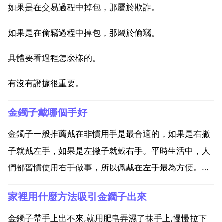
如果是在交易過程中掉包，那屬於欺詐。
如果是在偷竊過程中掉包，那屬於偷竊。
具體要看過程怎麼樣的。
有沒有證據很重要。
金鐲子戴哪個手好
金鐲子一般推薦戴在非慣用手是最合適的，如果是右撇
子就戴左手，如果是左撇子就戴右手。平時生活中，人
們都習慣使用右手做事，所以佩戴在左手最為方便。如
果用右手佩戴手鐲，右手使用的頻率也比較多，會對 手
家裡用什麼方法吸引金鐲子出來
鐲產生一些磕碰，這樣對金手鐲的保養也是很不利的。
有技巧的佩戴金手鐲才能夠最大限度地起到裝飾的感
金鐲子帶手上出不來,就用肥皂弄濕了抹手上,慢慢拉下