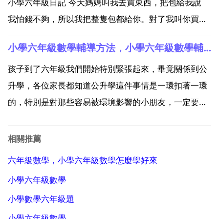
小學六年級日記 今天媽媽叫我去買東西，把包給我說
我怕錢不夠，所以我把整隻包都給你。對了我叫你買什
麼？一瓶白醋，一包冰糖，還有乙個自己隨便買。我振
小學六年級數學輔導方法，小學六年級數學輔導方法
振有詞的說到。好，快去買吧。我來到了超市，去了最
後一行上找9冰糖和醋。2013年1月 2013年3月1...
孩子到了六年級我們開始特別緊張起來，畢竟關係到公
升學，各位家長都知道公升學這件事情是一環扣著一環
的，特別是對那些容易被環境影響的小朋友，一定要努
力讓他到比較好的學校去學習。那麼應該怎麼輔導六年
級數學呢，六年級數學輔導有哪些？下面總結了幾個小
相關推薦
學六年級數學輔導的方法，希望能幫助到大家。1 六年
六年級數學，小學六年級數學怎麼學好來
級數學輔導...
小學六年級數學
小學數學六年級題
小學六年級數學