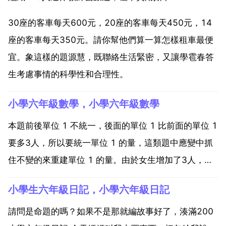
30座的客車每天600元，20座的客車每天450元，14
座的客車每天350元。請你幫他們算一算怎樣租車最便
宜。象這樣的題源慧，既聯絡生活緊密，又讓學雹春答
生考慮事情的科學性和合理性。
小學六年級數學，小學六年級數學
本題前後單位 1 不統一，後面的單位 1 比前面的單位 1
要多3人，所以要統一單位 1 的量，這類題中應變中抓
住不變的來重建單位 1 的量。由於女生增加了3人，而
男生不變，前男生為5 9，後面男生為1 9 19 10 19，
小學生六年級日記，小學六年級日記
以原班人數為單位 1 的量，則後全班人數分率為5 9 10
19 19 1...
請問是命題的嗎？如果不是那就編故事好了，湊滿200