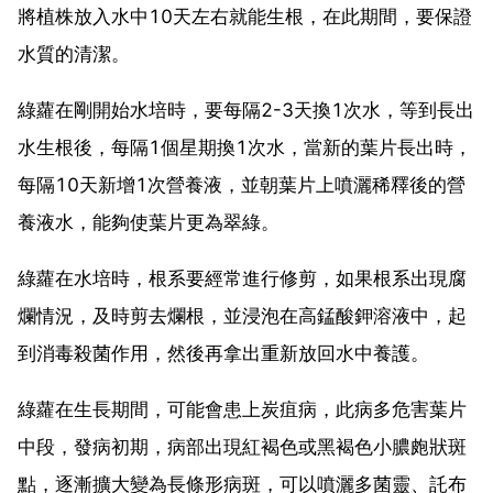
將植株放入水中10天左右就能生根，在此期間，要保證
水質的清潔。
綠蘿在剛開始水培時，要每隔2-3天換1次水，等到長出
水生根後，每隔1個星期換1次水，當新的葉片長出時，
每隔10天新增1次營養液，並朝葉片上噴灑稀釋後的營
養液水，能夠使葉片更為翠綠。
綠蘿在水培時，根系要經常進行修剪，如果根系出現腐
爛情況，及時剪去爛根，並浸泡在高錳酸鉀溶液中，起
到消毒殺菌作用，然後再拿出重新放回水中養護。
綠蘿在生長期間，可能會患上炭疽病，此病多危害葉片
中段，發病初期，病部出現紅褐色或黑褐色小膿皰狀斑
點，逐漸擴大變為長條形病斑，可以噴灑多菌靈、託布