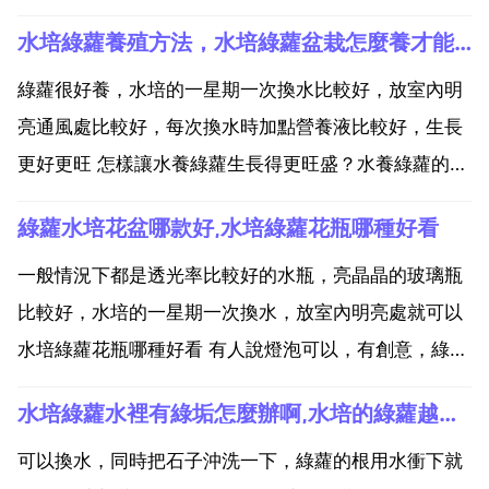
水培綠蘿養殖方法，水培綠蘿盆栽怎麼養才能更茂盛
綠蘿很好養，水培的一星期一次換水比較好，放室內明
亮通風處比較好，每次換水時加點營養液比較好，生長
更好更旺 怎樣讓水養綠蘿生長得更旺盛？水養綠蘿的養
護方法 1，首先要選好綠蘿的枝莖，健康強壯並帶有氣
綠蘿水培花盆哪款好,水培綠蘿花瓶哪種好看
生根的枝莖才是好的水養物件，這樣帶有氣生根的枝莖
剪下後放入清水中能很快適應水養環境，十天左右就能
一般情況下都是透光率比較好的水瓶，亮晶晶的玻璃瓶
長出水生...
比較好，水培的一星期一次換水，放室內明亮處就可以
水培綠蘿花瓶哪種好看 有人說燈泡可以，有創意，綠蘿
比耐陰，放室內明亮通風處，一般都是一星期一次換
水培綠蘿水裡有綠垢怎麼辦啊,水培的綠蘿越來越腐爛了，怎麼辦？
水，加點營養液，植物生長更好更旺，養綠蘿什麼花盆
好看圖 綠蘿很好養，放室內明亮處就可以，一般情況下
可以換水，同時把石子沖洗一下，綠蘿的根用水衝下就