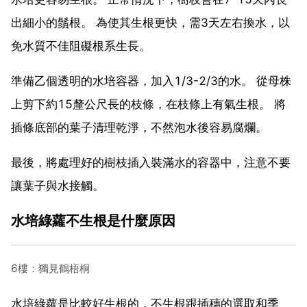
出細小的鬚根。 為使其生根更快，需3天左右換水，以
免水質不佳阻礙根系生長。
準備乙個透明的水培容器，加入1/3-2/3的水。 從母株
上剪下約15釐公尺長的枝條，在枝條上有氣生根。 將
插條底部的葉子清理乾淨，不然泡水後容易腐爛。
最後，將處理好的樹枝插入裝滿水的容器中，注意不要
讓葉子與水接觸。
水培綠蘿不生根是什麼原因
6樓：獨見鶴梧桐
水培綠蘿是比較好生根的，不生根跟插穗的選取和季