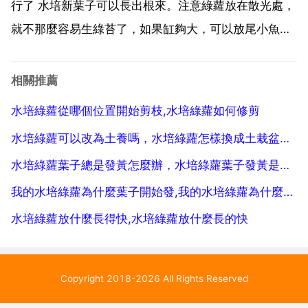
都是陶土...
行了 水培新葉子可以長出根來。注意綠蘿放在散光處，
就不那麼容易生綠苔了，如果缸夠大，可以放尾小魚，
不喂，生點就被魚哏掉了。水培綠蘿水裡有綠垢怎麼辦
啊 可以換水，同時把石子沖洗一下，綠蘿的根用水衝下
相關推薦
就行了 水培新葉子可以長出根來。注意綠蘿放在散光
水培綠蘿從哪個位置開始剪枝,水培綠蘿如何修剪
處，就不...
水培綠蘿可以改為土養嗎，水培綠蘿怎樣換成土栽盆栽方法
水培綠蘿葉子總是發黃怎麼辦，水培綠蘿葉子發黃是怎麼回事
我的水培綠蘿為什麼葉子開始發,我的水培綠蘿為什麼葉子開始發黑了
水培綠蘿放什麼長得快,水培綠蘿放什麼長的快
Copyright 2018-2026 All Rights Reserved