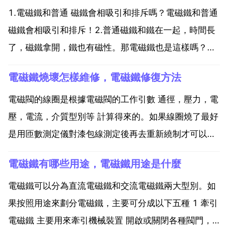
1.電磁鐵和普通 磁鐵會相吸引和排斥嗎？電磁鐵和普通
磁鐵會相吸引和排斥！2.普通磁鐵和鐵在一起，時間長
了，磁鐵拿開，鐵也有磁性。那電磁鐵也是這樣嗎？電
磁鐵通常都有鐵質的芯體，通常是由矽鋼片構成的，也
電磁鐵燒壞怎樣維修，電磁鐵修復方法
有用純鐵。任何鐵磁體都有剩磁特性，只不過矽鋼片和
純鐵剩磁很小，宜於做電磁鐵的鐵磁芯體。剩磁越小，
電磁閥的線圈是根據電磁閥的工作引數 通徑，壓力，電
電磁鐵...
壓，電流，介質型別等 計算得來的。如果線圈燒了最好
是用匝數測定儀對漆包線測定後再去重新繞制才可以。
還要考慮工作環境的溫度 你是什麼型別的電磁鐵 電磁
電磁鐵有哪些用途，電磁鐵用途是什麼
鐵修復方法 電磁鐵當然用電恢復了，電磁可以轉化，怎
麼轉就不知道了 如果是斷了線，你可以接起來，但是要
電磁鐵可以分為直流電磁鐵和交流電磁鐵兩大型別。如
絕...
果按照用途來劃分電磁鐵，主要可分成以下五種 1 牽引
電磁鐵 主要用來牽引機械裝置 開啟或關閉各種閥門，