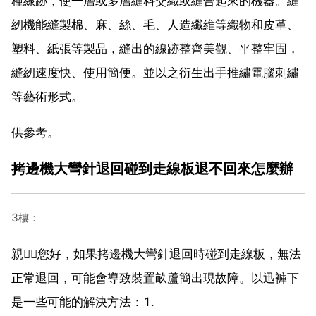
種線跡，使一層或多層縫料交織或縫合起來的機器。縫
紉機能縫製棉、麻、絲、毛、人造纖維等織物和皮革、
塑料、紙張等製品，縫出的線跡整齊美觀、平整牢固，
縫紉速度快、使用簡便。並以之衍生出手推繡電腦刺繡
等藝術形式。
供參考。
拷邊機大彎針退回碰到走線板退不回來怎麼辦
3樓：
親，您好，如果拷邊機大彎針退回時碰到走線板，無法
正常退回，可能會導致裝置畝蘆簡出現故障。以迅褲下
是一些可能的解決方法：1.