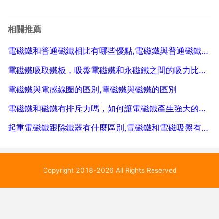
以執行自動控制任務。2 起重電磁鐵 用作起重灌置來吊
運鋼錠 鋼材 鐵砂等鐵磁性材料。3 制動電磁鐵 主要用
相關推薦
於對電動機進行制動以達到準確停車的目的。4 ...
電磁鐵和普通磁鐵相比有哪些優點,電磁鐵與普通磁鐵相比的突出優點是啥。。。。
電磁鐵吸取鐵板，吸盤電磁鐵和永磁鐵之間的吸力比和鐵板之間的吸力大嗎
電磁鐵與電感線圈的區別,電磁鐵與磁鐵的區別
電磁鐵和磁鐵有排斥力嗎，如何讓電磁鐵產生強大的排斥力。
起重電磁鐵跟除鐵器有什麼區別,電磁鐵和電磁吸盤有什麼區別？
Copyright 2018-2026 All Rights Reserved