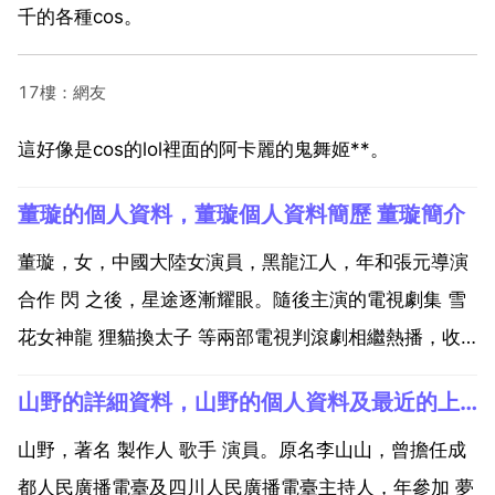
千的各種cos。
17樓：網友
這好像是cos的lol裡面的阿卡麗的鬼舞姬**。
董璇的個人資料，董璇個人資料簡歷 董璇簡介
董璇，女，中國大陸女演員，黑龍江人，年和張元導演
合作 閃 之後，星途逐漸耀眼。隨後主演的電視劇集 雪
花女神龍 狸貓換太子 等兩部電視判滾劇相繼熱播，收
視率在全國各地都上了排行榜。後她被香港著名導演王
山野的詳細資料，山野的個人資料及最近的上鏡？
晶選中，出演 八大豪俠 中的玉女神醫扁素問，與黃秋
生 劉松仁 陸毅 陳冠希 范冰冰等明星大腕們合作。粉
山野，著名 製作人 歌手 演員。原名李山山，曾擔任成
絲...
都人民廣播電臺及四川人民廣播電臺主持人，年參加 夢