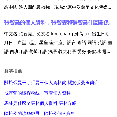
想中國 進入四配數核強，現為北京中沃藝星文化傳媒
創始人兼ceo。已先後為數十位藝人進行 畢仿創作 製作
張智堯的個人資料，張智霖和張智堯什麼關係？
唱片，同時也為各類大型晚會及影視劇作品擔綱 製作，
在業內享有極高盛譽。姓名 李山山 生日 年月...
中文名 張智堯。英文名 ken chang 身高 cm 出生日期
月日。血型 a型。星座 金牛座。語言 粵語 國語 英語 臺
語 西班牙語 葡萄牙語 法語 義大利語 愛好 保齡球 電子
遊戲 看電影最喜歡的 拉丁情歌節奏舞曲。特別才能 足
球 言合氣道 跆拳道 截拳道 居住過國家 巴拉圭 巴西 義
相關推薦
大利 臺...
關於張曼玉，張曼玉個人資料簡 關於張曼玉簡介
找宣萱的鐵桿粉絲，宣萱個人資料
馬林是什麼？馬林個人資料 馬林介紹
陳松伶的演藝經歷，陳松伶個人資料