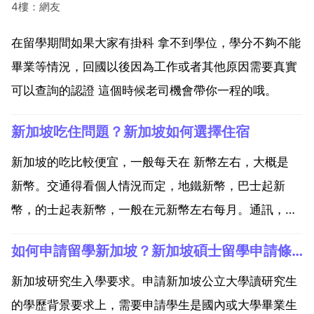
4樓：網友
在留學期間如果大家有掛科 拿不到學位，學分不夠不能
畢業等情況，回國以後因為工作或者其他原因需要真實
可以查詢的認證 這個時候老司機會帶你一程的哦。
新加坡吃住問題？新加坡如何選擇住宿
新加坡的吃比較便宜，一般每天在 新幣左右，大概是
新幣。交通得看個人情況而定，地鐵新幣，巴士起新
幣，的士起表新幣，一般在元新幣左右每月。通訊，國
內元每分鐘，國際長途元不等 這是乙個簡單的對照表
如何申請留學新加坡？新加坡碩士留學申請條件有哪些？
你可以參考一下 其 他 生 活 費 用。物 品 新加坡 平均
價 新 幣 中國 平均 人民幣 的士起表價 元...
新加坡研究生入學要求。申請新加坡公立大學讀研究生
的學歷背景要求上，需要申請學生是國內或大學畢業生