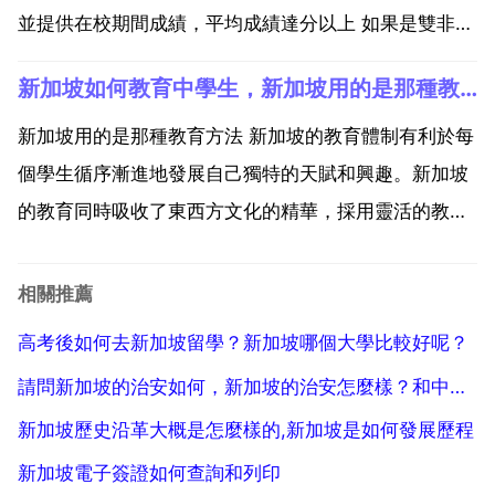
並提供在校期間成績，平均成績達分以上 如果是雙非的
成績，一般需要分以上。申請新加坡公立大學讀研究生
新加坡如何教育中學生，新加坡用的是那種教育方法
的英語要求，學生需要雅思成績分以上，部分熱門專業
需要分以上。並且跟英國不同的是，申請時需要帶雅思
新加坡用的是那種教育方法 新加坡的教育體制有利於每
成績。部分...
個學生循序漸進地發展自己獨特的天賦和興趣。新加坡
的教育同時吸收了東西方文化的精華，採用靈活的教學
方法使學生的潛能凳胡漏得到培養和發展。因此它的教
育非常成功，自成一體。 小學頭四年一律課程統一，四
相關推薦
年後實行分流，分流是以學生的語文能力而分為三種不
高考後如何去新加坡留學？新加坡哪個大學比較好呢？
同課程。...
請問新加坡的治安如何，新加坡的治安怎麼樣？和中國相比呢？
新加坡歷史沿革大概是怎麼樣的,新加坡是如何發展歷程
新加坡電子簽證如何查詢和列印